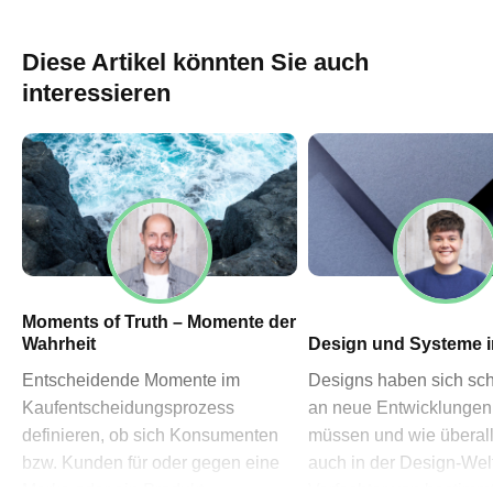
60311 Frankfurt am Main
→ Anfahrtsplan Frankfurt
Diese Artikel könnten Sie auch
HN – Gymnasiumstraße 35
interessieren
74072 Heilbronn
→ Anfahrtsplan Heilbronn
Datenschutzerklärung
Impressum
Moments of Truth – Momente der
Wahrheit
Design und Systeme 
Entscheidende Momente im
Designs haben sich sc
Kaufentscheidungsprozess
an neue Entwicklunge
definieren, ob sich Konsumenten
müssen und wie überall
bzw. Kunden für oder gegen eine
auch in der Design-Welt
Marke oder ein Produkt
Verfechter von bestimm