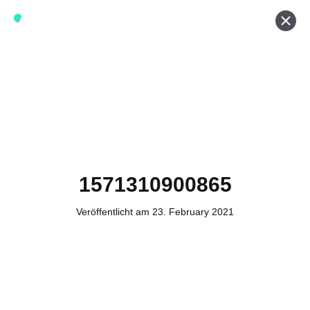
Werde ein Teil von forwerts
Wir sind stets auf der Suche nach neuen Expert:innen die
Lust haben, spannende digitale Produkte und Services
zu kreieren und dabei stets die Nutzer:innen und unsere
Kund:innen im Auge behalten.
Jetzt bewerben
1571310900865
Veröffentlicht am 23. February 2021
Kontakt
Tel. Zentrale: +49 (69) 27273681
E-Mail: kontakt@forwerts.com
FFM – Friedensstraße 11