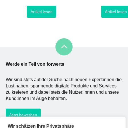
entscheiden. Neben klassischen
Stilrichtungen, von der
Artikel lesen
Artikel lesen
Reizen, mit denen das Marketing
Grundprinzipien sie üb
bereits seit Dekaden für
sind. Solch ein Verfech
Aufmerksamkeit wirbt, haben sich
Scott Forstall, der sich 
so im Laufe der Jahre
Verantwortlicher für da
verschiedene Moments of Truth
gemeinsam mit Steve J
(MoTs), welche jegliche Interaktion
aufmachte, mit dem iP
zwischen (potenziellem) Kunden
Startpunkt für […]
und Unternehmen bzw.
Werde ein Teil von forwerts
Wir sind stets auf der Suche nach neuen Expert:innen die
Lust haben, spannende digitale Produkte und Services
zu kreieren und dabei stets die Nutzer:innen und unsere
Kund:innen im Auge behalten.
Jetzt bewerben
Wir schätzen Ihre Privatsphäre