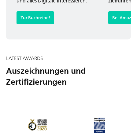
und alles Digitale interessieren.
zielführend 
Zur Buchreihe!
Bei Amazon
LATEST AWARDS
Auszeichnungen und
Zertifizierungen