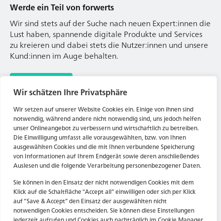
Werde ein Teil von forwerts
Wir sind stets auf der Suche nach neuen Expert:innen die
Lust haben, spannende digitale Produkte und Services
zu kreieren und dabei stets die Nutzer:innen und unsere
Kund:innen im Auge behalten.
Jetzt bewerben
Wir schätzen Ihre Privatsphäre
Wir setzen auf unserer Website Cookies ein. Einige von ihnen sind
notwendig, während andere nicht notwendig sind, uns jedoch helfen
Kontakt
unser Onlineangebot zu verbessern und wirtschaftlich zu betreiben.
Die Einwilligung umfasst alle vorausgewählten, bzw. von Ihnen
Tel. Zentrale: +49 (69) 27273681
ausgewählten Cookies und die mit Ihnen verbundene Speicherung
E-Mail: kontakt@forwerts.com
von Informationen auf Ihrem Endgerät sowie deren anschließendes
Auslesen und die folgende Verarbeitung personenbezogener Daten.
FFM – Friedensstraße 11
60311 Frankfurt am Main
Sie können in den Einsatz der nicht notwendigen Cookies mit dem
→ Anfahrtsplan Frankfurt
Klick auf die Schaltfläche “Accept all” einwilligen oder sich per Klick
auf “Save & Accept” den Einsatz der ausgewählten nicht
HN – Gymnasiumstraße 35
notwendigen Cookies entscheiden. Sie können diese Einstellungen
jederzeit aufrufen und Cookies auch nachträglich im Cookie Manager