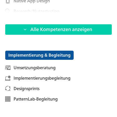
Native App Design
Research/Nutzertesting
UX Konzeption
Alle Kompetenzen anzeigen
Styleguide-Entwicklung
Iconography
AR- & VR Konzeption
Implementierung & Begleitung
Illustrationen
Umsetzungsberatung
Brand Guidelines
Implementierungsbegleitung
Motion Design
Designsprints
Atomic Design
PatternLab-Begleitung