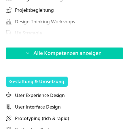
HN – Gymnasiumstraße 35
Projektbegleitung
74072 Heilbronn
→ Anfahrtsplan Heilbronn
Design Thinking Workshops
UX Strategie
Datenschutzerklärung
Coaching & Mentoring
Impressum
Alle Kompetenzen anzeigen
Digital Mgmt.
Transformation Mgmt.
Product Mgmt.
Gestaltung & Umsetzung
Prozessetablierung
User Experience Design
Expert Review
User Interface Design
Innovation Mgmt.
Prototyping (rich & rapid)
UX Consulting