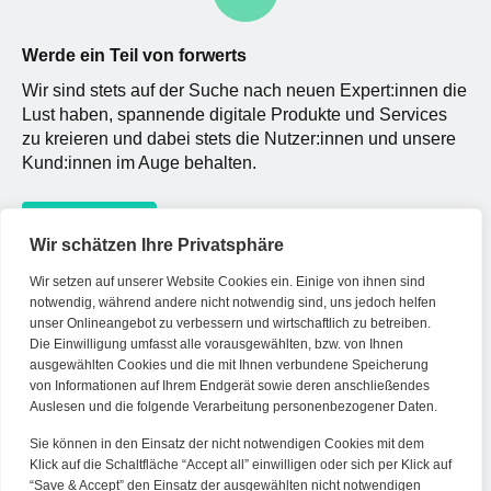
Werde ein Teil von forwerts
Wir sind stets auf der Suche nach neuen Expert:innen die
Lust haben, spannende digitale Produkte und Services
zu kreieren und dabei stets die Nutzer:innen und unsere
Kund:innen im Auge behalten.
Jetzt bewerben
Wir schätzen Ihre Privatsphäre
Wir setzen auf unserer Website Cookies ein. Einige von ihnen sind
notwendig, während andere nicht notwendig sind, uns jedoch helfen
Kontakt
unser Onlineangebot zu verbessern und wirtschaftlich zu betreiben.
Die Einwilligung umfasst alle vorausgewählten, bzw. von Ihnen
Tel. Zentrale: +49 (69) 27273681
ausgewählten Cookies und die mit Ihnen verbundene Speicherung
E-Mail: kontakt@forwerts.com
von Informationen auf Ihrem Endgerät sowie deren anschließendes
Auslesen und die folgende Verarbeitung personenbezogener Daten.
FFM – Friedensstraße 11
60311 Frankfurt am Main
Sie können in den Einsatz der nicht notwendigen Cookies mit dem
Klick auf die Schaltfläche “Accept all” einwilligen oder sich per Klick auf
→ Anfahrtsplan Frankfurt
“Save & Accept” den Einsatz der ausgewählten nicht notwendigen