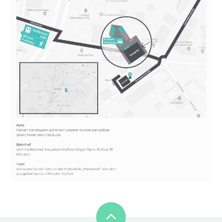
HN – Gymnasiumstraße 35
74072 Heilbronn
→ Anfahrtsplan Heilbronn
Datenschutzerklärung
Impressum