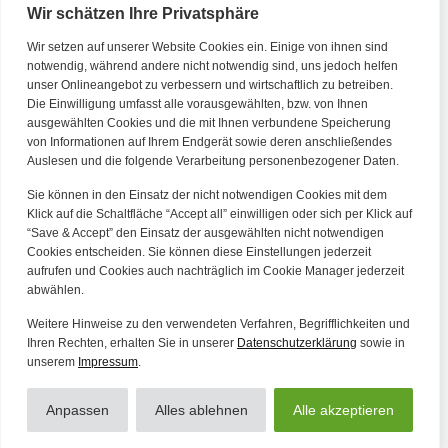
Wir schätzen Ihre Privatsphäre
Wir setzen auf unserer Website Cookies ein. Einige von ihnen sind
Kontakt
notwendig, während andere nicht notwendig sind, uns jedoch helfen
unser Onlineangebot zu verbessern und wirtschaftlich zu betreiben.
Die Einwilligung umfasst alle vorausgewählten, bzw. von Ihnen
Tel. Zentrale: +49 (69) 27273681
ausgewählten Cookies und die mit Ihnen verbundene Speicherung
E-Mail: kontakt@forwerts.com
von Informationen auf Ihrem Endgerät sowie deren anschließendes
Auslesen und die folgende Verarbeitung personenbezogener Daten.
FFM – Friedensstraße 11
60311 Frankfurt am Main
Sie können in den Einsatz der nicht notwendigen Cookies mit dem
→ Anfahrtsplan Frankfurt
Klick auf die Schaltfläche “Accept all” einwilligen oder sich per Klick auf
“Save & Accept” den Einsatz der ausgewählten nicht notwendigen
HN – Gymnasiumstraße 35
Cookies entscheiden. Sie können diese Einstellungen jederzeit
aufrufen und Cookies auch nachträglich im Cookie Manager jederzeit
74072 Heilbronn
abwählen.
→ Anfahrtsplan Heilbronn
Weitere Hinweise zu den verwendeten Verfahren, Begrifflichkeiten und
Ihren Rechten, erhalten Sie in unserer
Datenschutzerklärung
sowie in
unserem
Impressum
.
Datenschutzerklärung
Alle Artikel
Impressum
Anpassen
Alles ablehnen
Alle akzeptieren