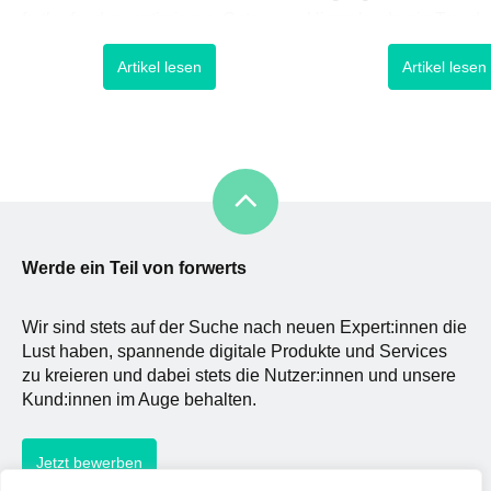
fortlaufend zu optimieren. Gutes
Hierzulande ein Trend
UX-Design legt dabei den Fokus
fortentwickelt, der vor 
Artikel lesen
Artikel lesen
auf die Benutzerfreundlichkeit und
neu aufkommender Tec
versucht dem Nutzer die Arbeit mit
im Finanz- und Mobile-
dem Produkt oder Service so
angetrieben wird: Das k
einfach und intuitiv wie nur irgend
Bezahlen. Aber wie läuf
möglich zu machen.
contact-free economy ü
und wie könnte das Sh
Erlebnis vor Ort für […]
Werde ein Teil von forwerts
Wir sind stets auf der Suche nach neuen Expert:innen die
Lust haben, spannende digitale Produkte und Services
zu kreieren und dabei stets die Nutzer:innen und unsere
Kund:innen im Auge behalten.
Jetzt bewerben