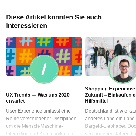
60311 Frankfurt am Main
→ Anfahrtsplan Frankfurt
Diese Artikel könnten Sie auch
HN – Gymnasiumstraße 35
interessieren
74072 Heilbronn
→ Anfahrtsplan Heilbronn
Datenschutzerklärung
Impressum
Shopping Experience
UX Trends — Was uns 2020
Zukunft – Einkaufen 
erwartet
Hilfsmittel
User Experience umfasst eine
Deutschland ist wie ka
Reihe verschiedener Disziplinen,
anderes Land ein Land
um die Mensch-Maschine-
Bargeld-Liebhaber. Doc
Interaktion und-Kommunikation
vergangenen Jahren ha