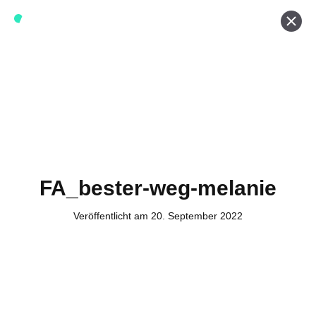
Werde ein Teil von forwerts
Wir sind stets auf der Suche nach neuen Expert:innen die
Lust haben, spannende digitale Produkte und Services
zu kreieren und dabei stets die Nutzer:innen und unsere
Kund:innen im Auge behalten.
Jetzt bewerben
FA_bester-weg-melanie
Veröffentlicht am 20. September 2022
Kontakt
Tel. Zentrale: +49 (69) 27273681
E-Mail: kontakt@forwerts.com
FFM – Friedensstraße 11