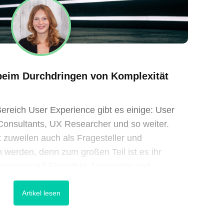
beim Durchdringen von Komplexität
reich User Experience gibt es einige: User
onsultants, UX Researcher und so weiter.
t zuweilen auch als Fragesteller und
 werden, denn zum großen Teil ist es ihr
basierend auf Empathie, Neugierde und
h dem Bereich UX verschrieben hat, [&hel
Artikel lesen