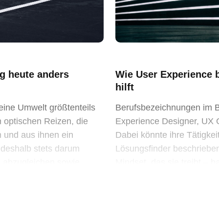
g heute anders
Wie User Experience 
hilft
eine Umwelt größtenteils
Berufsbezeichnungen im Be
 optischen Reizen, die
Experience Designer, UX C
 und aus ihnen ein
Dabei könnte ihre Tätigkei
 deshalb stets darum
Lösungsfinder beschrieben
m abzugleichen sowie
Mindset, das sie treibt – 
tung […]
Kreativität. Wenn man sic