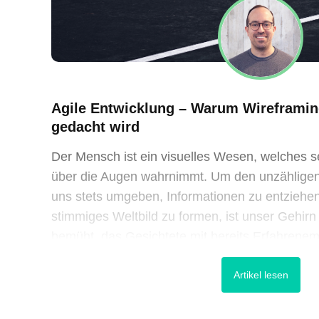
Agile Entwicklung – Warum Wireframin
gedacht wird
Der Mensch ist ein visuelles Wesen, welches s
über die Augen wahrnimmt. Um den unzähligen
uns stets umgeben, Informationen zu entziehen
stimmiges Weltbild zu formen, ist unser Gehirn
bemüht, das Gesichtete mit bereits Erfahrene
sinnstiftende Muster zu suchen. Bei der Gestal
Artikel lesen