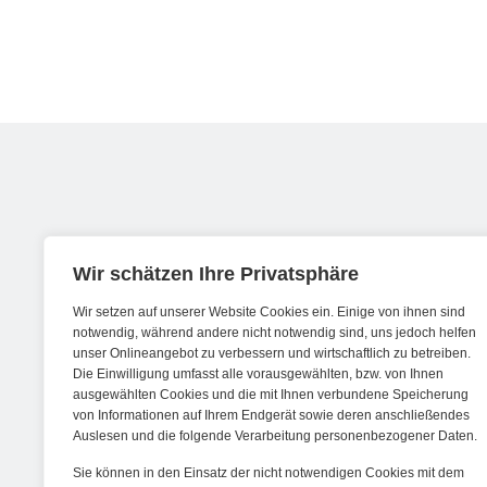
Werde ein Teil von forwerts
Wir schätzen Ihre Privatsphäre
Wir setzen auf unserer Website Cookies ein. Einige von ihnen sind
Wir sind stets auf der Suche nach neuen
notwendig, während andere nicht notwendig sind, uns jedoch helfen
unser Onlineangebot zu verbessern und wirtschaftlich zu betreiben.
Expert:innen die Lust haben, spannende
Die Einwilligung umfasst alle vorausgewählten, bzw. von Ihnen
digitale Produkte und Services zu kreieren
ausgewählten Cookies und die mit Ihnen verbundene Speicherung
von Informationen auf Ihrem Endgerät sowie deren anschließendes
und dabei stets die Nutzer:innen und
Auslesen und die folgende Verarbeitung personenbezogener Daten.
unsere Kund:innen im Auge behalten.
Sie können in den Einsatz der nicht notwendigen Cookies mit dem