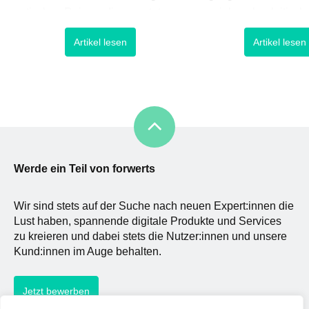
optischen Reizen, die uns stets
von vielen eher kritisc
umgeben, Informationen zu
IT-Modell zu einem
Artikel lesen
Artikel lesen
entziehen und aus ihnen ein
allgegenwärtigen Stan
stimmiges Weltbild zu formen, ist
entwickelt, der es sowo
unser Gehirn deshalb stets darum
Privatpersonen als auc
bemüht, das Gesichtete mit bereits
Unternehmen einfacher 
Erfahrenem abzugleichen sowie
diverse Aktivitäten in di
sinnstiftende Muster zu suchen.
Welt zu verlagern. Ger
Bei der Gestaltung […]
Großanbieter wie Micros
und Amazon erlauben,
Werde ein Teil von forwerts
Wir sind stets auf der Suche nach neuen Expert:innen die
Lust haben, spannende digitale Produkte und Services
zu kreieren und dabei stets die Nutzer:innen und unsere
Kund:innen im Auge behalten.
Jetzt bewerben