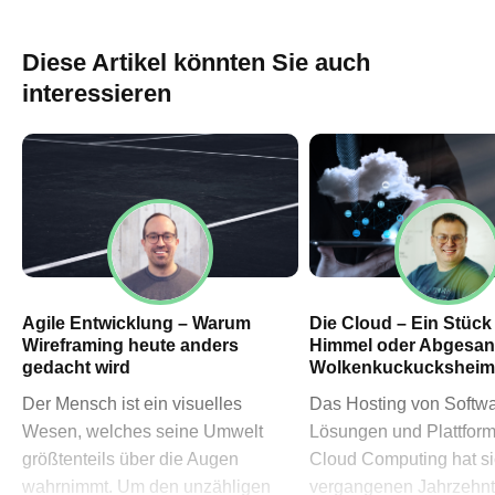
60311 Frankfurt am Main
→ Anfahrtsplan Frankfurt
Diese Artikel könnten Sie auch
HN – Gymnasiumstraße 35
interessieren
74072 Heilbronn
→ Anfahrtsplan Heilbronn
Datenschutzerklärung
Impressum
Agile Entwicklung – Warum
Die Cloud – Ein Stüc
Wireframing heute anders
Himmel oder Abgesan
gedacht wird
Wolkenkuckucksheim
Der Mensch ist ein visuelles
Das Hosting von Softwa
Wesen, welches seine Umwelt
Lösungen und Plattform
größtenteils über die Augen
Cloud Computing hat si
wahrnimmt. Um den unzähligen
vergangenen Jahrzehnt