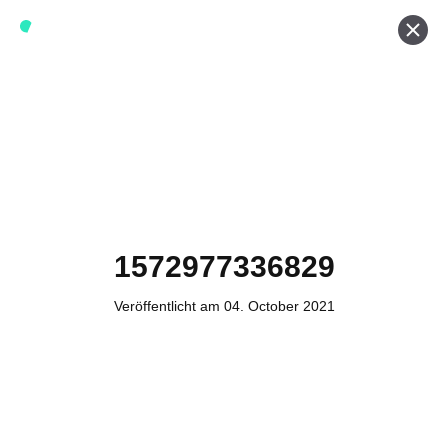
Werde ein Teil von forwerts
Wir sind stets auf der Suche nach neuen Expert:innen die
Lust haben, spannende digitale Produkte und Services
zu kreieren und dabei stets die Nutzer:innen und unsere
Kund:innen im Auge behalten.
Jetzt bewerben
1572977336829
Veröffentlicht am 04. October 2021
Kontakt
Tel. Zentrale: +49 (69) 27273681
E-Mail: kontakt@forwerts.com
FFM – Friedensstraße 11