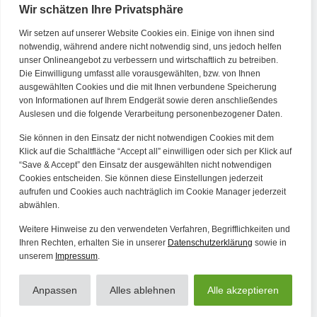
Wir schätzen Ihre Privatsphäre
Wir setzen auf unserer Website Cookies ein. Einige von ihnen sind
Kontakt
notwendig, während andere nicht notwendig sind, uns jedoch helfen
unser Onlineangebot zu verbessern und wirtschaftlich zu betreiben.
Die Einwilligung umfasst alle vorausgewählten, bzw. von Ihnen
Tel. Zentrale: +49 (69) 27273681
ausgewählten Cookies und die mit Ihnen verbundene Speicherung
E-Mail: kontakt@forwerts.com
von Informationen auf Ihrem Endgerät sowie deren anschließendes
Auslesen und die folgende Verarbeitung personenbezogener Daten.
FFM – Friedensstraße 11
60311 Frankfurt am Main
Sie können in den Einsatz der nicht notwendigen Cookies mit dem
→ Anfahrtsplan Frankfurt
Klick auf die Schaltfläche “Accept all” einwilligen oder sich per Klick auf
“Save & Accept” den Einsatz der ausgewählten nicht notwendigen
HN – Gymnasiumstraße 35
Cookies entscheiden. Sie können diese Einstellungen jederzeit
aufrufen und Cookies auch nachträglich im Cookie Manager jederzeit
74072 Heilbronn
abwählen.
→ Anfahrtsplan Heilbronn
Weitere Hinweise zu den verwendeten Verfahren, Begrifflichkeiten und
Ihren Rechten, erhalten Sie in unserer
Datenschutzerklärung
sowie in
unserem
Impressum
.
Datenschutzerklärung
Alle Artikel
Impressum
Anpassen
Alles ablehnen
Alle akzeptieren