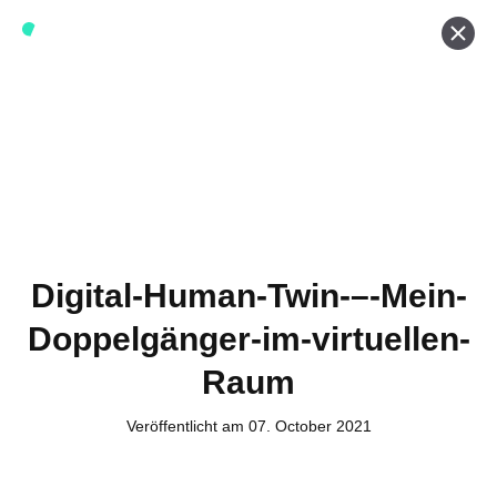
Werde ein Teil von forwerts
Wir sind stets auf der Suche nach neuen Expert:innen die
Lust haben, spannende digitale Produkte und Services
zu kreieren und dabei stets die Nutzer:innen und unsere
Kund:innen im Auge behalten.
Jetzt bewerben
Digital-Human-Twin-–-Mein-
Doppelgänger-im-virtuellen-
Kontakt
Raum
Tel. Zentrale: +49 (69) 27273681
Veröffentlicht am 07. October 2021
E-Mail: kontakt@forwerts.com
FFM – Friedensstraße 11