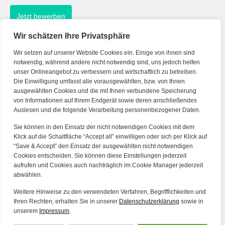
Jetzt bewerben
Wir schätzen Ihre Privatsphäre
Wir setzen auf unserer Website Cookies ein. Einige von ihnen sind
Kontakt
notwendig, während andere nicht notwendig sind, uns jedoch helfen
unser Onlineangebot zu verbessern und wirtschaftlich zu betreiben.
Die Einwilligung umfasst alle vorausgewählten, bzw. von Ihnen
Tel. Zentrale: +49 (69) 27273681
ausgewählten Cookies und die mit Ihnen verbundene Speicherung
E-Mail: kontakt@forwerts.com
von Informationen auf Ihrem Endgerät sowie deren anschließendes
Auslesen und die folgende Verarbeitung personenbezogener Daten.
FFM – Friedensstraße 11
60311 Frankfurt am Main
Sie können in den Einsatz der nicht notwendigen Cookies mit dem
→ Anfahrtsplan Frankfurt
Klick auf die Schaltfläche “Accept all” einwilligen oder sich per Klick auf
“Save & Accept” den Einsatz der ausgewählten nicht notwendigen
HN – Gymnasiumstraße 35
Cookies entscheiden. Sie können diese Einstellungen jederzeit
aufrufen und Cookies auch nachträglich im Cookie Manager jederzeit
74072 Heilbronn
abwählen.
→ Anfahrtsplan Heilbronn
Weitere Hinweise zu den verwendeten Verfahren, Begrifflichkeiten und
Ihren Rechten, erhalten Sie in unserer
Datenschutzerklärung
sowie in
unserem
Impressum
.
Datenschutzerklärung
Alle Artikel