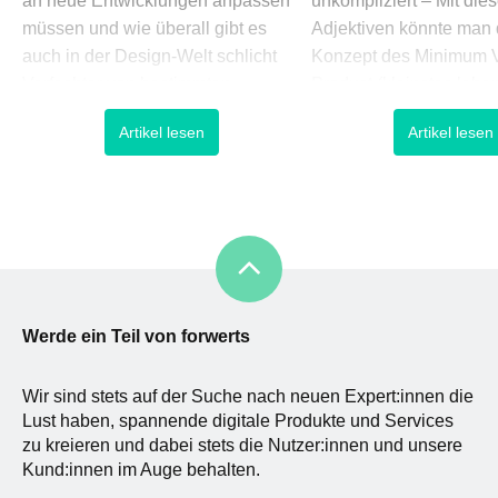
an neue Entwicklungen anpassen
unkompliziert – Mit die
müssen und wie überall gibt es
Adjektiven könnte man
auch in der Design-Welt schlicht
Konzept des Minimum V
Verfechter von bestimmten
Product (kleinstes lebe
Stilrichtungen, von deren
funktionsfähiges Produ
Artikel lesen
Artikel lesen
Grundprinzipien sie überzeugt
besten beschreiben. Eta
sind. Solch ein Verfechter war auch
Kontext des Lean-Start
Scott Forstall, der sich als
Gedanken, geht es daru
Verantwortlicher für das iOS
den notwendigsten Fun
gemeinsam mit Steve Jobs
ausgestattetes Produkt 
aufmachte, mit dem iPhone den
wie möglich und mit ge
Startpunkt für […]
Aufwand an den Markt z
um die [
Werde ein Teil von forwerts
Wir sind stets auf der Suche nach neuen Expert:innen die
Lust haben, spannende digitale Produkte und Services
zu kreieren und dabei stets die Nutzer:innen und unsere
Kund:innen im Auge behalten.