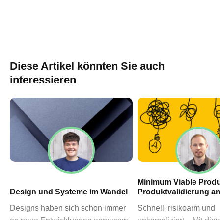
60311 Frankfurt am Main
→ Anfahrtsplan Frankfurt
HN – Gymnasiumstraße 35
74072 Heilbronn
→ Anfahrtsplan Heilbronn
Diese Artikel könnten Sie auch
interessieren
Datenschutzerklärung
Impressum
Minimum Viable Produ
Design und Systeme im Wandel
Produktvalidierung a
Designs haben sich schon immer
Schnell, risikoarm und