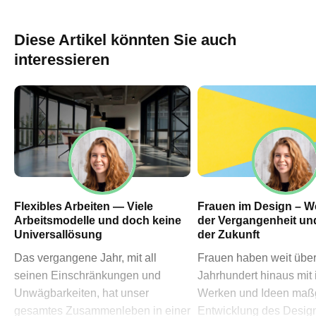
60311 Frankfurt am Main
→ Anfahrtsplan Frankfurt
Diese Artikel könnten Sie auch
HN – Gymnasiumstraße 35
interessieren
74072 Heilbronn
→ Anfahrtsplan Heilbronn
Datenschutzerklärung
Impressum
Flexibles Arbeiten — Viele
Frauen im Design – W
Arbeitsmodelle und doch keine
der Vergangenheit u
Universallösung
der Zukunft
Das vergangene Jahr, mit all
Frauen haben weit über 
seinen Einschränkungen und
Jahrhundert hinaus mit 
Unwägbarkeiten, hat unser
Werken und Ideen maßg
gesamtes Zusammenleben in einer
Entwicklung des Design