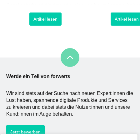
Gesellschaft und die Art und Weise
es heute kennen, beige
wie wir zusammenarbeiten
Viele davon wurden jed
Artikel lesen
Artikel lesen
grundlegend verändert. In
spät und nicht selten n
kürzester Zeit mussten sich
Tode für ihre Leistunge
Unternehmen den damit
da das Bild der Frau zu
einhergehenden
Anfängen des moderne
Herausforderungen stellen und
gelinde gesagt ein redu
Lösungen finden, wie diese
globale Krise zu meistern ist. Dass
Firmen, die bereits zuvor digital gut
Werde ein Teil von forwerts
Wir sind stets auf der Suche nach neuen Expert:innen die
Lust haben, spannende digitale Produkte und Services
zu kreieren und dabei stets die Nutzer:innen und unsere
Kund:innen im Auge behalten.
Jetzt bewerben