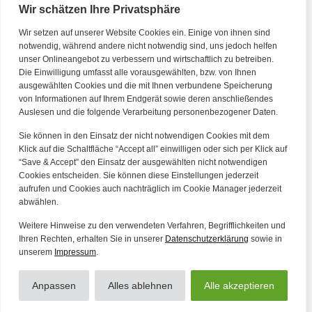
Wir schätzen Ihre Privatsphäre
Wir setzen auf unserer Website Cookies ein. Einige von ihnen sind
Kontakt
notwendig, während andere nicht notwendig sind, uns jedoch helfen
unser Onlineangebot zu verbessern und wirtschaftlich zu betreiben.
Die Einwilligung umfasst alle vorausgewählten, bzw. von Ihnen
Tel. Zentrale: +49 (69) 27273681
ausgewählten Cookies und die mit Ihnen verbundene Speicherung
E-Mail: kontakt@forwerts.com
von Informationen auf Ihrem Endgerät sowie deren anschließendes
Auslesen und die folgende Verarbeitung personenbezogener Daten.
FFM – Friedensstraße 11
60311 Frankfurt am Main
Sie können in den Einsatz der nicht notwendigen Cookies mit dem
→ Anfahrtsplan Frankfurt
Klick auf die Schaltfläche “Accept all” einwilligen oder sich per Klick auf
“Save & Accept” den Einsatz der ausgewählten nicht notwendigen
HN – Gymnasiumstraße 35
Cookies entscheiden. Sie können diese Einstellungen jederzeit
aufrufen und Cookies auch nachträglich im Cookie Manager jederzeit
74072 Heilbronn
abwählen.
→ Anfahrtsplan Heilbronn
Weitere Hinweise zu den verwendeten Verfahren, Begrifflichkeiten und
Ihren Rechten, erhalten Sie in unserer
Datenschutzerklärung
sowie in
unserem
Impressum
.
Datenschutzerklärung
Alle Artikel
Impressum
Anpassen
Alles ablehnen
Alle akzeptieren