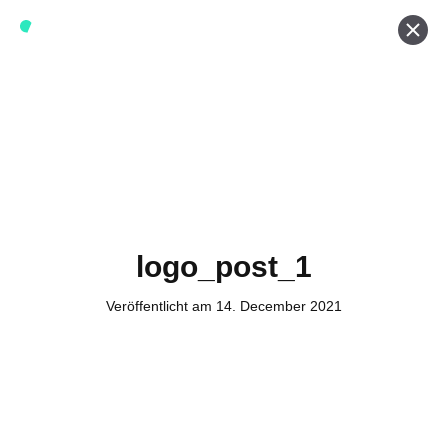
Werde ein Teil von forwerts
Wir sind stets auf der Suche nach neuen Expert:innen die
Lust haben, spannende digitale Produkte und Services
zu kreieren und dabei stets die Nutzer:innen und unsere
Kund:innen im Auge behalten.
Jetzt bewerben
logo_post_1
Veröffentlicht am 14. December 2021
Kontakt
Tel. Zentrale: +49 (69) 27273681
E-Mail: kontakt@forwerts.com
FFM – Friedensstraße 11