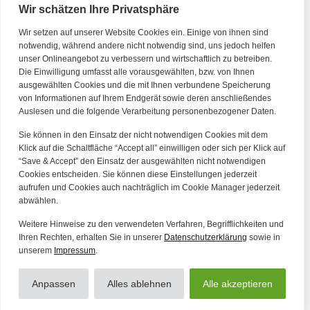
Wir schätzen Ihre Privatsphäre
Wir setzen auf unserer Website Cookies ein. Einige von ihnen sind
Kontakt
notwendig, während andere nicht notwendig sind, uns jedoch helfen
unser Onlineangebot zu verbessern und wirtschaftlich zu betreiben.
Die Einwilligung umfasst alle vorausgewählten, bzw. von Ihnen
Tel. Zentrale: +49 (69) 27273681
ausgewählten Cookies und die mit Ihnen verbundene Speicherung
E-Mail: kontakt@forwerts.com
von Informationen auf Ihrem Endgerät sowie deren anschließendes
Auslesen und die folgende Verarbeitung personenbezogener Daten.
FFM – Friedensstraße 11
60311 Frankfurt am Main
Sie können in den Einsatz der nicht notwendigen Cookies mit dem
→ Anfahrtsplan Frankfurt
Klick auf die Schaltfläche “Accept all” einwilligen oder sich per Klick auf
“Save & Accept” den Einsatz der ausgewählten nicht notwendigen
HN – Gymnasiumstraße 35
Cookies entscheiden. Sie können diese Einstellungen jederzeit
aufrufen und Cookies auch nachträglich im Cookie Manager jederzeit
74072 Heilbronn
abwählen.
→ Anfahrtsplan Heilbronn
Weitere Hinweise zu den verwendeten Verfahren, Begrifflichkeiten und
Ihren Rechten, erhalten Sie in unserer
Datenschutzerklärung
sowie in
unserem
Impressum
.
Datenschutzerklärung
Alle Artikel
Impressum
Anpassen
Alles ablehnen
Alle akzeptieren