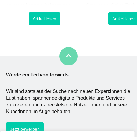
es heute kennen, beigetragen.
Greentech, Grüne Tech
Viele davon wurden jedoch erst
oder Green Computing 
Artikel lesen
Artikel lesen
spät und nicht selten nach ihrem
bedingt auf spezifische
Tode für ihre Leistungen gewürdigt,
beschränken, die sich
da das Bild der Frau zu den
Umwelttechniken versc
Anfängen des modernen Designs
haben. Das Ja
gelinde gesagt ein reduziertes […]
zur Kreislaufwirtschaft 
Umstellung auf
ressourcenschonende 
emissionsarme Technol
Werde ein Teil von forwerts
machen Greentech mit
Wir sind stets auf der Suche nach neuen Expert:innen die
Lust haben, spannende digitale Produkte und Services
zu kreieren und dabei stets die Nutzer:innen und unsere
Kund:innen im Auge behalten.
Jetzt bewerben