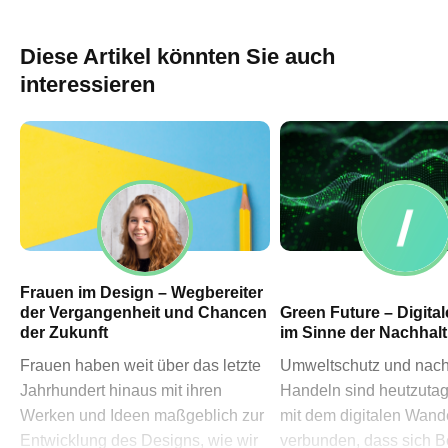
60311 Frankfurt am Main
→ Anfahrtsplan Frankfurt
Diese Artikel könnten Sie auch
HN – Gymnasiumstraße 35
interessieren
74072 Heilbronn
→ Anfahrtsplan Heilbronn
Datenschutzerklärung
Impressum
Frauen im Design – Wegbereiter
der Vergangenheit und Chancen
Green Future – Digita
der Zukunft
im Sinne der Nachhalt
Frauen haben weit über das letzte
Umweltschutz und nach
Jahrhundert hinaus mit ihren
Handeln sind heutzuta
Werken und Ideen maßgeblich zur
mit dem digitalen Wand
Entwicklung des Designs, wie wir
verbunden, dass sich Be