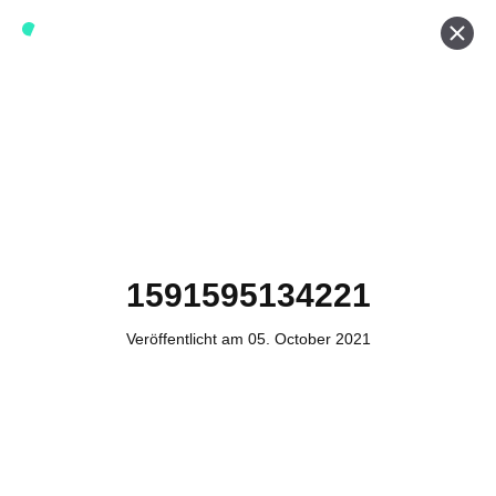
Werde ein Teil von forwerts
Wir sind stets auf der Suche nach neuen Expert:innen die
Lust haben, spannende digitale Produkte und Services
zu kreieren und dabei stets die Nutzer:innen und unsere
Kund:innen im Auge behalten.
Jetzt bewerben
1591595134221
Veröffentlicht am 05. October 2021
Kontakt
Tel. Zentrale: +49 (69) 27273681
E-Mail: kontakt@forwerts.com
FFM – Friedensstraße 11