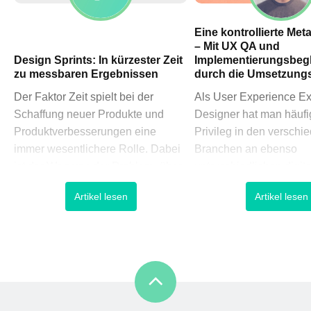
Eine kontrollierte Me
– Mit UX QA und
Design Sprints: In kürzester Zeit
Implementierungsbegl
zu messbaren Ergebnissen
durch die Umsetzung
Der Faktor Zeit spielt bei der
Als User Experience Ex
Schaffung neuer Produkte und
Designer hat man häufi
Produktverbesserungen eine
Privileg in den verschi
immer wesentlichere Rolle. Dabei
Branchen an ebenso
ist der Weg von der Problem- über
unterschiedlichen digit
die Entscheidungsfindung bis hin
Produkten sowie Servi
Artikel lesen
Artikel lesen
zum Prototypen oftmals ein
mitzugestalten. Doch e
beschwerlicher, der durch endlose
simple oder komplex di
Meetings führt, die immer weitere
Entwicklung sich darstel
Stolpersteine zum Vorschein
nach einem Wasserfall-,
bringen und schließlich in
oder hybriden Modell 
unausgereiften Kompromissen
wurde – am Ende sind 
münden. Deshalb hat sich in den
Produkte/Services nie 