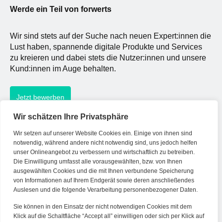
wie sie […]
Werde ein Teil von forwerts
Wir sind stets auf der Suche nach neuen Expert:innen die
Lust haben, spannende digitale Produkte und Services
zu kreieren und dabei stets die Nutzer:innen und unsere
Kund:innen im Auge behalten.
Jetzt bewerben
Wir schätzen Ihre Privatsphäre
Wir setzen auf unserer Website Cookies ein. Einige von ihnen sind
Kontakt
notwendig, während andere nicht notwendig sind, uns jedoch helfen
unser Onlineangebot zu verbessern und wirtschaftlich zu betreiben.
Die Einwilligung umfasst alle vorausgewählten, bzw. von Ihnen
Tel. Zentrale: +49 (69) 27273681
ausgewählten Cookies und die mit Ihnen verbundene Speicherung
E-Mail: kontakt@forwerts.com
von Informationen auf Ihrem Endgerät sowie deren anschließendes
Auslesen und die folgende Verarbeitung personenbezogener Daten.
FFM – Friedensstraße 11
60311 Frankfurt am Main
Sie können in den Einsatz der nicht notwendigen Cookies mit dem
→ Anfahrtsplan Frankfurt
Klick auf die Schaltfläche “Accept all” einwilligen oder sich per Klick auf