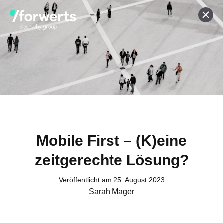
Werde ein Teil von forwerts
Wir sind stets auf der Suche nach neuen Expert:innen die
Lust haben, spannende digitale Produkte und Services
zu kreieren und dabei stets die Nutzer:innen und unsere
Kund:innen im Auge behalten.
Jetzt bewerben
Mobile First – (K)eine
zeitgerechte Lösung?
Kontakt
Veröffentlicht am 25. August 2023
Tel. Zentrale: +49 (69) 27273681
Sarah Mager
E-Mail: kontakt@forwerts.com
FFM – Friedensstraße 11