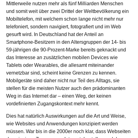
60311 Frankfurt am Main
Mittlerweile nutzen mehr als fünf Milliarden Menschen
→ Anfahrtsplan Frankfurt
und somit weit über zwei Drittel der Weltbevölkerung ein
Mobiltelefon, mit welchem schon lange nicht mehr nur
HN – Gymnasiumstraße 35
telefoniert, sondern navigiert, fotografiert und im Web
74072 Heilbronn
gesurft wird. In Deutschland hat der Anteil an
→ Anfahrtsplan Heilbronn
Smartphone-Besitzern in den Altersgruppen der 14- bis
59-jährigen die 90-Prozent-Marke bereits geknackt und
Datenschutzerklärung
das Interesse an zusätzlichen mobilen Devices wie
Impressum
Tablets oder Wearables, die allesamt miteinander
vernetzbar sind, scheint keine Grenzen zu kennen.
Mobilgeräte sind daher nicht nur Teil des Alltags, sie
stellen für die meisten Nutzer auch den prädominanten
Weg in das Internet dar – einen Weg, der keinen
vordefinierten Zugangskontext mehr kennt.
Dies hat natürlich Auswirkungen auf die Art und Weise,
wie Websites und Anwendungen konzipiert werden
müssen. War bis in die 2000er noch klar, dass Webseiten