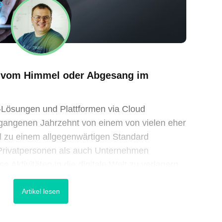
k vom Himmel oder Abgesang im
-Lösungen und Plattformen via Cloud
rgangenen Jahrzehnt von einem von vielen eher
ll zu einem allgegenwärtigen Standard
 Privatpersonen als auch Unternehmen
se Aktivitäten in die digitale Welt zu verlagern.
Microsoft, Apple und Amazon erlauben,
Artikel lesen