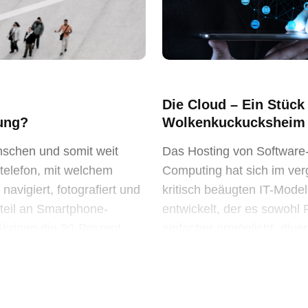
Die Cloud – Ein Stüc
sung?
Wolkenkuckucksheim
enschen und somit weit
Das Hosting von Software
ltelefon, mit welchem
Computing hat sich im ve
navigiert, fotografiert und
kritisch beäugten IT-Mode
nteil an Smartphone-
entwickelt, der es sowohl
ährigen die 90-Prozent-
einfacher ermöglicht, diver
&he
Gerade Großanbieter wie 