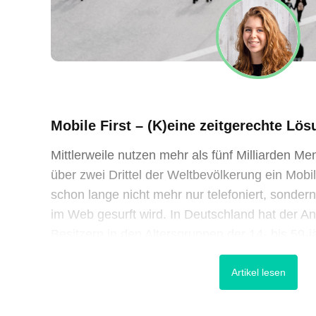
Mobile First – (K)eine zeitgerechte Lö
Mittlerweile nutzen mehr als fünf Milliarden M
über zwei Drittel der Weltbevölkerung ein Mobi
schon lange nicht mehr nur telefoniert, sondern 
im Web gesurft wird. In Deutschland hat der A
Besitzern in den Altersgruppen der 14- bis 59-j
Marke bereits geknackt und das Interesse an [
Artikel lesen