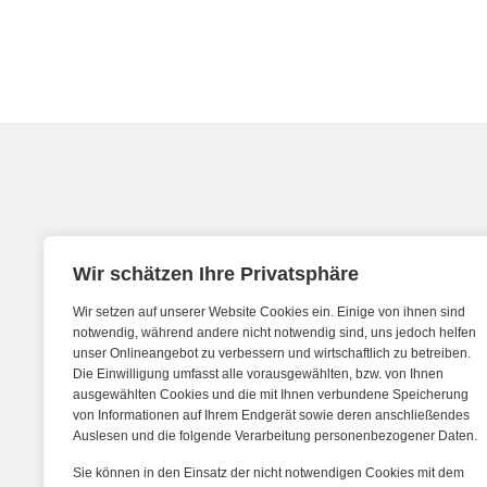
Werde ein Teil von forwerts
Wir schätzen Ihre Privatsphäre
Wir setzen auf unserer Website Cookies ein. Einige von ihnen sind
Wir sind stets auf der Suche nach neuen
notwendig, während andere nicht notwendig sind, uns jedoch helfen
unser Onlineangebot zu verbessern und wirtschaftlich zu betreiben.
Expert:innen die Lust haben, spannende
Die Einwilligung umfasst alle vorausgewählten, bzw. von Ihnen
digitale Produkte und Services zu kreieren
ausgewählten Cookies und die mit Ihnen verbundene Speicherung
von Informationen auf Ihrem Endgerät sowie deren anschließendes
und dabei stets die Nutzer:innen und
Auslesen und die folgende Verarbeitung personenbezogener Daten.
unsere Kund:innen im Auge behalten.
Sie können in den Einsatz der nicht notwendigen Cookies mit dem