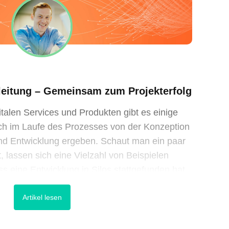
eitung – Gemeinsam zum Projekterfolg
italen Services und Produkten gibt es einige
ch im Laufe des Prozesses von der Konzeption
und Entwicklung ergeben. Schaut man ein paar
, lassen sich eine Vielzahl von Beispielen
ss eine Entwicklung in Silos stattgefunden hat,
n […]
Artikel lesen