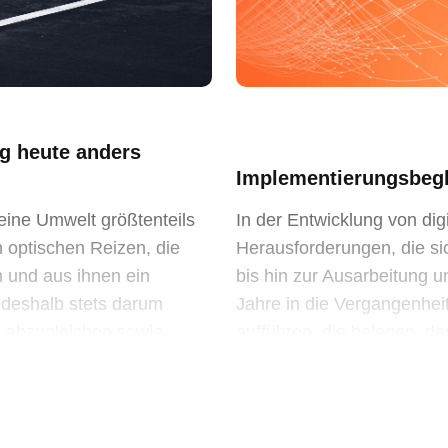
g heute anders
Implementierungsbegl
eine Umwelt größtenteils
In der Entwicklung von dig
 optischen Reizen, die
Herausforderungen, die si
 und aus ihnen ein
bis hin zur Ausarbeitung 
 deshalb stets darum
Jahre in die Vergangenheit
m abzugleichen sowie
aufführen, die belegen, da
tung […]
welche den größtmögliche