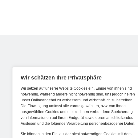
Werde ein Teil von forwerts
Wir schätzen Ihre Privatsphäre
Wir setzen auf unserer Website Cookies ein. Einige von ihnen sind
Wir sind stets auf der Suche nach neuen
notwendig, während andere nicht notwendig sind, uns jedoch helfen
unser Onlineangebot zu verbessern und wirtschaftlich zu betreiben.
Expert:innen die Lust haben, spannende
Die Einwilligung umfasst alle vorausgewählten, bzw. von Ihnen
digitale Produkte und Services zu kreieren
ausgewählten Cookies und die mit Ihnen verbundene Speicherung
von Informationen auf Ihrem Endgerät sowie deren anschließendes
und dabei stets die Nutzer:innen und
Auslesen und die folgende Verarbeitung personenbezogener Daten.
unsere Kund:innen im Auge behalten.
Sie können in den Einsatz der nicht notwendigen Cookies mit dem