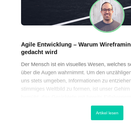
Agile Entwicklung – Warum Wireframin
gedacht wird
Der Mensch ist ein visuelles Wesen, welches s
über die Augen wahrnimmt. Um den unzähligen
uns stets umgeben, Informationen zu entziehen
stimmiges Weltbild zu formen, ist unser Gehirn
bemüht, das Gesichtete mit bereits Erfahrene
sinnstiftende Muster zu suchen. Bei der Gestal
Artikel lesen