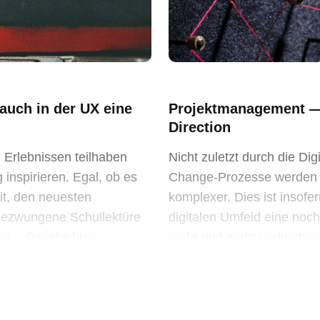
auch in der UX eine
Projektmanagement — 
Direction
 Erlebnissen teilhaben
Nicht zuletzt durch die Di
inspirieren. Egal, ob es
Change-Prozesse werden 
it, den neuesten
komplexer. Dies ist insofe
fgezwungene Schullektüre
digitalen Umfeld eine noc
eist – Geschichten
mehr und mehr undurchsich
 ihren [&h
glänzt, Innovationen ganz