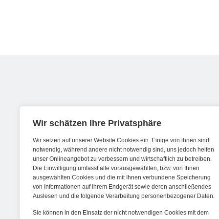
Werde ein Teil von forwerts
Wir schätzen Ihre Privatsphäre
Wir setzen auf unserer Website Cookies ein. Einige von ihnen sind
Wir sind stets auf der Suche nach neuen
notwendig, während andere nicht notwendig sind, uns jedoch helfen
unser Onlineangebot zu verbessern und wirtschaftlich zu betreiben.
Expert:innen die Lust haben, spannende
Die Einwilligung umfasst alle vorausgewählten, bzw. von Ihnen
digitale Produkte und Services zu kreieren
ausgewählten Cookies und die mit Ihnen verbundene Speicherung
von Informationen auf Ihrem Endgerät sowie deren anschließendes
und dabei stets die Nutzer:innen und
Auslesen und die folgende Verarbeitung personenbezogener Daten.
unsere Kund:innen im Auge behalten.
Sie können in den Einsatz der nicht notwendigen Cookies mit dem