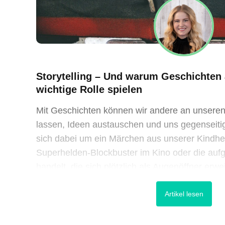
Storytelling – Und warum Geschichten 
wichtige Rolle spielen
Mit Geschichten können wir andere an unseren
lassen, Ideen austauschen und uns gegenseitig 
sich dabei um ein Märchen aus unserer Kindhe
Superhelden-Blockbuster im Kino oder die au
handelt, die sich plötzlich als Augenöffner erw
begleiten uns ein Leben lang und ziehen uns in
Artikel lesen