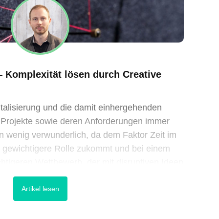
Komplexität lösen durch Creative
gitalisierung und die damit einhergehenden
Projekte sowie deren Anforderungen immer
rn wenig verwunderlich, da dem Faktor Zeit im
h gewichtigere Rolle zukommt und bei einem
tigeren Wettbewerb, der mit disruptiven Ideen
e Marktgefüge aus den Angel
Artikel lesen