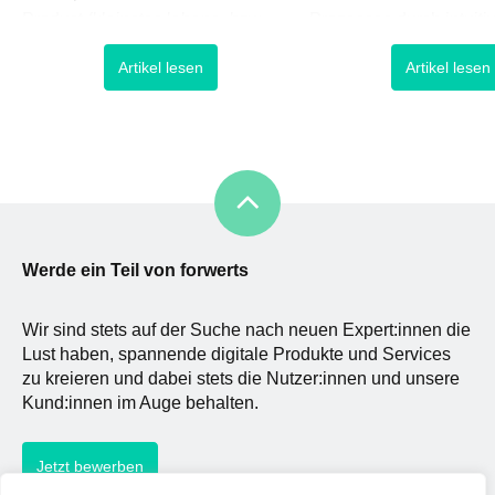
Product (kleinstes lebens- bzw.
Prozesses durch intuiti
funktionsfähiges Produkt) wohl am
Interaktionen von Punk
Artikel lesen
Artikel lesen
besten beschreiben. Etabliert im
geleitet werden kann. 
Kontext des Lean-Startup-
Nutzererlebnis so reibu
Gedanken, geht es darum, ein mit
nur irgend möglich zu g
den notwendigsten Funktionen
muss dem jeweiligen Nu
ausgestattetes Produkt so schnell
das notwendige Rüstze
wie möglich und mit geringstem
Hand gegeben werden, 
Aufwand an den Markt zu bringen,
um die [
Werde ein Teil von forwerts
Wir sind stets auf der Suche nach neuen Expert:innen die
Lust haben, spannende digitale Produkte und Services
zu kreieren und dabei stets die Nutzer:innen und unsere
Kund:innen im Auge behalten.
Jetzt bewerben