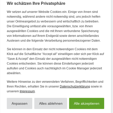
Wir schätzen Ihre Privatsphäre
Wir setzen auf unserer Website Cookies ein. Einige von ihnen sind
Kontakt
notwendig, während andere nicht notwendig sind, uns jedoch helfen
unser Onlineangebot zu verbessern und wirtschaftlich zu betreiben.
Die Einwilligung umfasst alle vorausgewählten, bzw. von Ihnen
Tel. Zentrale: +49 (69) 27273681
ausgewählten Cookies und die mit Ihnen verbundene Speicherung
E-Mail: kontakt@forwerts.com
von Informationen auf Ihrem Endgerät sowie deren anschließendes
Auslesen und die folgende Verarbeitung personenbezogener Daten.
FFM – Friedensstraße 11
60311 Frankfurt am Main
Sie können in den Einsatz der nicht notwendigen Cookies mit dem
→ Anfahrtsplan Frankfurt
Klick auf die Schaltfläche “Accept all” einwilligen oder sich per Klick auf
“Save & Accept” den Einsatz der ausgewählten nicht notwendigen
HN – Gymnasiumstraße 35
Cookies entscheiden. Sie können diese Einstellungen jederzeit
aufrufen und Cookies auch nachträglich im Cookie Manager jederzeit
74072 Heilbronn
abwählen.
→ Anfahrtsplan Heilbronn
Weitere Hinweise zu den verwendeten Verfahren, Begrifflichkeiten und
Ihren Rechten, erhalten Sie in unserer
Datenschutzerklärung
sowie in
unserem
Impressum
.
Datenschutzerklärung
Alle Artikel
Impressum
Anpassen
Alles ablehnen
Alle akzeptieren