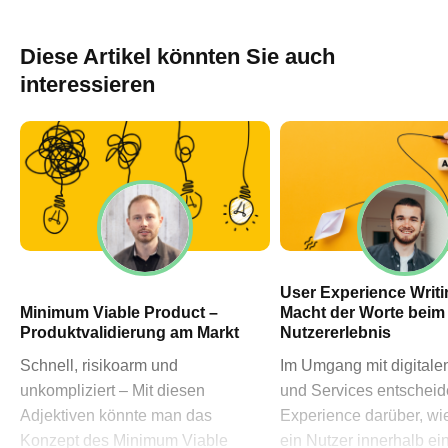
60311 Frankfurt am Main
→ Anfahrtsplan Frankfurt
Diese Artikel könnten Sie auch
HN – Gymnasiumstraße 35
interessieren
74072 Heilbronn
→ Anfahrtsplan Heilbronn
Datenschutzerklärung
Impressum
User Experience Writi
Minimum Viable Product –
Macht der Worte bei
Produktvalidierung am Markt
Nutzererlebnis
Schnell, risikoarm und
Im Umgang mit digitale
unkompliziert – Mit diesen
und Services entscheid
Adjektiven könnte man das
Experience darüber, wi
Konzept des Minimum Viable
ein Nutzer innerhalb ei