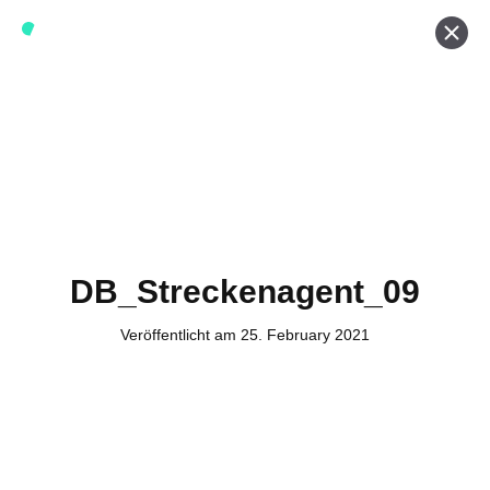
Werde ein Teil von forwerts
Wir sind stets auf der Suche nach neuen Expert:innen die
Lust haben, spannende digitale Produkte und Services
zu kreieren und dabei stets die Nutzer:innen und unsere
Kund:innen im Auge behalten.
Jetzt bewerben
DB_Streckenagent_09
Veröffentlicht am 25. February 2021
Kontakt
Tel. Zentrale: +49 (69) 27273681
E-Mail: kontakt@forwerts.com
FFM – Friedensstraße 11