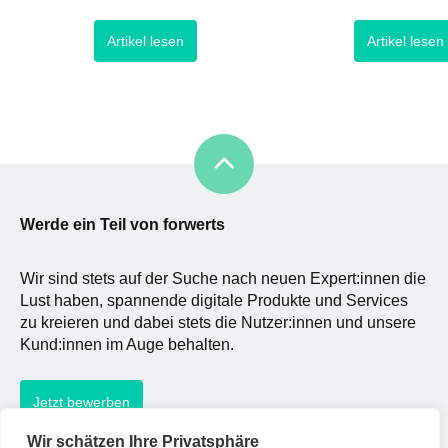
Streben jedoch die
funktionsfähiges Produ
Artikel lesen
Artikel lesen
Interaktion zwischen Computer und
besten beschreiben. Eta
Mensch zu organisieren und zu
Kontext des Lean-Start
optimieren besteht
Gedanken, geht es daru
seit Jahrzenten: Ursprünglich wurde zu
den notwendigsten Fun
Beginn des Industriezeitalters die
ausgestattetes Produkt 
Interaktion zwischen Mensch und
wie möglich und mit ge
Maschine verbessert. Mit Aufk
Aufwand an den Markt z
um die [
Werde ein Teil von forwerts
Wir sind stets auf der Suche nach neuen Expert:innen die
Lust haben, spannende digitale Produkte und Services
zu kreieren und dabei stets die Nutzer:innen und unsere
Kund:innen im Auge behalten.
Jetzt bewerben
Wir schätzen Ihre Privatsphäre