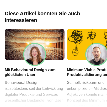
60311 Frankfurt am Main
→ Anfahrtsplan Frankfurt
Diese Artikel könnten Sie auch
HN – Gymnasiumstraße 35
interessieren
74072 Heilbronn
→ Anfahrtsplan Heilbronn
Datenschutzerklärung
Impressum
Mit Behavioural Design zum
Minimum Viable Produ
glücklichen User
Produktvalidierung a
Behavioural Design
Schnell, risikoarm und
ist spätestens seit der Entwicklung
unkompliziert – Mit die
digitaler Produkte und Services
Adjektiven könnte man
wesentlicher Bestandteil von User
Konzept des Minimum V
Experience Design. Das
Product (kleinstes lebe