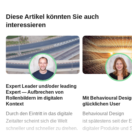
60311 Frankfurt am Main
→ Anfahrtsplan Frankfurt
Diese Artikel könnten Sie auch
HN – Gymnasiumstraße 35
interessieren
74072 Heilbronn
→ Anfahrtsplan Heilbronn
Datenschutzerklärung
Impressum
Expert Leader und/oder leading
Expert — Aufbrechen von
Rollenbildern im digitalen
Mit Behavioural Desi
Kontext
glücklichen User
Durch den Eintritt in das digitale
Behavioural Design
Zeitalter scheint sich die Welt
ist spätestens seit der 
schneller und schneller zu drehen.
digitaler Produkte und 