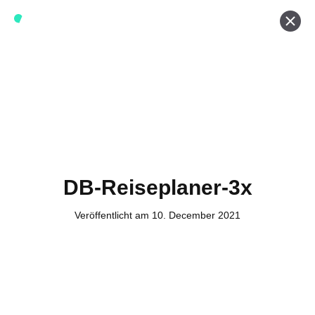
Werde ein Teil von forwerts
Wir sind stets auf der Suche nach neuen Expert:innen die
Lust haben, spannende digitale Produkte und Services
zu kreieren und dabei stets die Nutzer:innen und unsere
Kund:innen im Auge behalten.
Jetzt bewerben
DB-Reiseplaner-3x
Veröffentlicht am 10. December 2021
Kontakt
Tel. Zentrale: +49 (69) 27273681
E-Mail: kontakt@forwerts.com
FFM – Friedensstraße 11