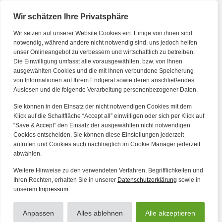
Wir schätzen Ihre Privatsphäre
Wir setzen auf unserer Website Cookies ein. Einige von ihnen sind
Kontakt
notwendig, während andere nicht notwendig sind, uns jedoch helfen
unser Onlineangebot zu verbessern und wirtschaftlich zu betreiben.
Die Einwilligung umfasst alle vorausgewählten, bzw. von Ihnen
Tel. Zentrale: +49 (69) 27273681
ausgewählten Cookies und die mit Ihnen verbundene Speicherung
E-Mail: kontakt@forwerts.com
von Informationen auf Ihrem Endgerät sowie deren anschließendes
Auslesen und die folgende Verarbeitung personenbezogener Daten.
FFM – Friedensstraße 11
60311 Frankfurt am Main
Sie können in den Einsatz der nicht notwendigen Cookies mit dem
→ Anfahrtsplan Frankfurt
Klick auf die Schaltfläche “Accept all” einwilligen oder sich per Klick auf
“Save & Accept” den Einsatz der ausgewählten nicht notwendigen
HN – Gymnasiumstraße 35
Cookies entscheiden. Sie können diese Einstellungen jederzeit
aufrufen und Cookies auch nachträglich im Cookie Manager jederzeit
74072 Heilbronn
abwählen.
→ Anfahrtsplan Heilbronn
Weitere Hinweise zu den verwendeten Verfahren, Begrifflichkeiten und
Ihren Rechten, erhalten Sie in unserer
Datenschutzerklärung
sowie in
unserem
Impressum
.
Datenschutzerklärung
Alle Artikel
Impressum
Anpassen
Alles ablehnen
Alle akzeptieren