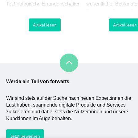
Technologische Errungenschaften
wesentlicher Bestandte
sowie deren Einfluss auf unseren
Experience Design. Da
Alltag entwickeln sich exponentiell
Streben jedoch die
Artikel lesen
Artikel lesen
weiter und erfordern ein Umdenken
Interaktion zwischen C
bzw. Neudenken in nahezu allen
Mensch zu organisiere
Lebensbereichen. Vor allem
optimieren besteht
Unternehmen müssen sich mithilfe
seit Jahrzenten: Ursprü
neuer Geschäftsprozesse und
Beginn des Industriezeit
innovativer Lösungen den sich
Interaktion zwischen M
ständig wa
Maschine verbessert. Mi
Werde ein Teil von forwerts
Wir sind stets auf der Suche nach neuen Expert:innen die
Lust haben, spannende digitale Produkte und Services
zu kreieren und dabei stets die Nutzer:innen und unsere
Kund:innen im Auge behalten.
Jetzt bewerben