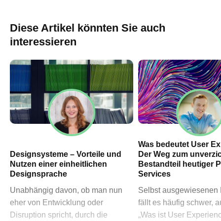
60311 Frankfurt am Main
→ Anfahrtsplan Frankfurt
Diese Artikel könnten Sie auch
HN – Gymnasiumstraße 35
interessieren
74072 Heilbronn
→ Anfahrtsplan Heilbronn
Datenschutzerklärung
Impressum
Was bedeutet User Ex
Designsysteme – Vorteile und
Der Weg zum unverzi
Nutzen einer einheitlichen
Bestandteil heutiger 
Designsprache
Services
Unabhängig davon, ob man nun
Selbst ausgewiesenen 
eher von Entwicklung oder
fällt es häufig schwer, 
Disruption spricht, durch die
„Was ist User Experien