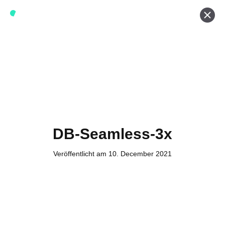
Werde ein Teil von forwerts
Wir sind stets auf der Suche nach neuen Expert:innen die
Lust haben, spannende digitale Produkte und Services
zu kreieren und dabei stets die Nutzer:innen und unsere
Kund:innen im Auge behalten.
Jetzt bewerben
DB-Seamless-3x
Veröffentlicht am 10. December 2021
Kontakt
Tel. Zentrale: +49 (69) 27273681
E-Mail: kontakt@forwerts.com
FFM – Friedensstraße 11