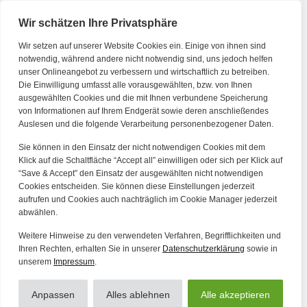
Wir schätzen Ihre Privatsphäre
Wir setzen auf unserer Website Cookies ein. Einige von ihnen sind
Kontakt
notwendig, während andere nicht notwendig sind, uns jedoch helfen
unser Onlineangebot zu verbessern und wirtschaftlich zu betreiben.
Die Einwilligung umfasst alle vorausgewählten, bzw. von Ihnen
Tel. Zentrale: +49 (69) 27273681
ausgewählten Cookies und die mit Ihnen verbundene Speicherung
E-Mail: kontakt@forwerts.com
von Informationen auf Ihrem Endgerät sowie deren anschließendes
Auslesen und die folgende Verarbeitung personenbezogener Daten.
FFM – Friedensstraße 11
60311 Frankfurt am Main
Sie können in den Einsatz der nicht notwendigen Cookies mit dem
→ Anfahrtsplan Frankfurt
Klick auf die Schaltfläche “Accept all” einwilligen oder sich per Klick auf
“Save & Accept” den Einsatz der ausgewählten nicht notwendigen
HN – Gymnasiumstraße 35
Cookies entscheiden. Sie können diese Einstellungen jederzeit
aufrufen und Cookies auch nachträglich im Cookie Manager jederzeit
74072 Heilbronn
abwählen.
→ Anfahrtsplan Heilbronn
Weitere Hinweise zu den verwendeten Verfahren, Begrifflichkeiten und
Ihren Rechten, erhalten Sie in unserer
Datenschutzerklärung
sowie in
unserem
Impressum
.
Datenschutzerklärung
Alle Artikel
Impressum
Anpassen
Alles ablehnen
Alle akzeptieren