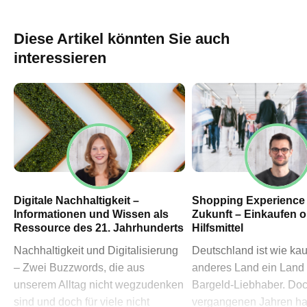
60311 Frankfurt am Main
→ Anfahrtsplan Frankfurt
Diese Artikel könnten Sie auch
HN – Gymnasiumstraße 35
interessieren
74072 Heilbronn
→ Anfahrtsplan Heilbronn
Datenschutzerklärung
Impressum
Digitale Nachhaltigkeit –
Shopping Experience
Informationen und Wissen als
Zukunft – Einkaufen 
Ressource des 21. Jahrhunderts
Hilfsmittel
Nachhaltigkeit und Digitalisierung
Deutschland ist wie ka
– Zwei Buzzwords, die aus
anderes Land ein Land
unserem Alltag nicht wegzudenken
Bargeld-Liebhaber. Doc
sind und doch für viele nicht
vergangenen Jahren ha