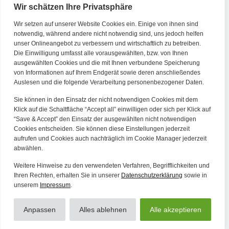
Wir schätzen Ihre Privatsphäre
Wir setzen auf unserer Website Cookies ein. Einige von ihnen sind
Kontakt
notwendig, während andere nicht notwendig sind, uns jedoch helfen
unser Onlineangebot zu verbessern und wirtschaftlich zu betreiben.
Die Einwilligung umfasst alle vorausgewählten, bzw. von Ihnen
Tel. Zentrale: +49 (69) 27273681
ausgewählten Cookies und die mit Ihnen verbundene Speicherung
E-Mail: kontakt@forwerts.com
von Informationen auf Ihrem Endgerät sowie deren anschließendes
Auslesen und die folgende Verarbeitung personenbezogener Daten.
FFM – Friedensstraße 11
60311 Frankfurt am Main
Sie können in den Einsatz der nicht notwendigen Cookies mit dem
→ Anfahrtsplan Frankfurt
Klick auf die Schaltfläche “Accept all” einwilligen oder sich per Klick auf
“Save & Accept” den Einsatz der ausgewählten nicht notwendigen
HN – Gymnasiumstraße 35
Cookies entscheiden. Sie können diese Einstellungen jederzeit
aufrufen und Cookies auch nachträglich im Cookie Manager jederzeit
74072 Heilbronn
abwählen.
→ Anfahrtsplan Heilbronn
Weitere Hinweise zu den verwendeten Verfahren, Begrifflichkeiten und
Ihren Rechten, erhalten Sie in unserer
Datenschutzerklärung
sowie in
unserem
Impressum
.
Datenschutzerklärung
Alle Artikel
Impressum
Anpassen
Alles ablehnen
Alle akzeptieren