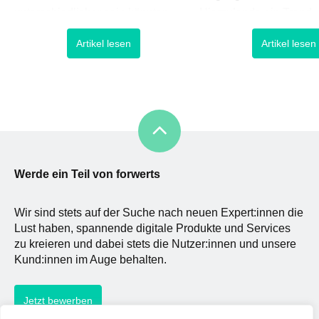
unterschiedlicher sein könnten.
Hierzulande ein Trend
Während beim Thema
fortentwickelt, der vor 
Artikel lesen
Artikel lesen
Nachhaltigkeit Bilder von
neu aufkommender Tec
Solaranlagen oder Öko-Latschen
im Finanz- und Mobile-
hervorgerufen werden, springen
angetrieben wird: Das k
die Gedanken beim Thema
Bezahlen. Aber wie läuf
Digitalisierung hin zu Smart
contact-free economy ü
Glasses, Virtual Reality oder gar
und wie könnte das Sh
autonomen Mobiltitätslösungen.
Erlebnis vor Ort für […]
Aber genaus
Werde ein Teil von forwerts
Wir sind stets auf der Suche nach neuen Expert:innen die
Lust haben, spannende digitale Produkte und Services
zu kreieren und dabei stets die Nutzer:innen und unsere
Kund:innen im Auge behalten.
Jetzt bewerben