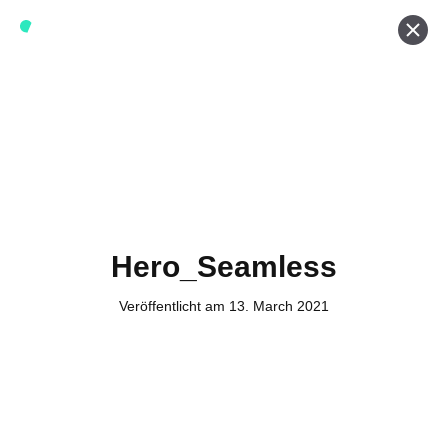
Werde ein Teil von forwerts
Wir sind stets auf der Suche nach neuen Expert:innen die
Lust haben, spannende digitale Produkte und Services
zu kreieren und dabei stets die Nutzer:innen und unsere
Kund:innen im Auge behalten.
Jetzt bewerben
Hero_Seamless
Veröffentlicht am 13. March 2021
Kontakt
Tel. Zentrale: +49 (69) 27273681
E-Mail: kontakt@forwerts.com
FFM – Friedensstraße 11