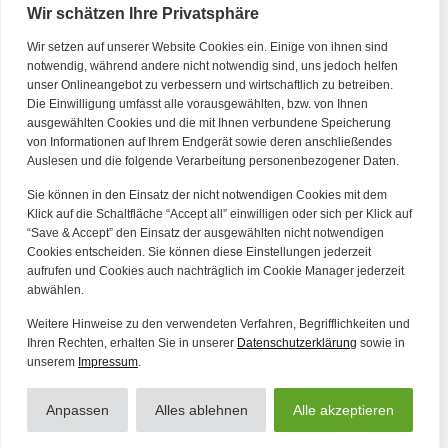
Wir schätzen Ihre Privatsphäre
Wir setzen auf unserer Website Cookies ein. Einige von ihnen sind
Kontakt
notwendig, während andere nicht notwendig sind, uns jedoch helfen
unser Onlineangebot zu verbessern und wirtschaftlich zu betreiben.
Die Einwilligung umfasst alle vorausgewählten, bzw. von Ihnen
Tel. Zentrale: +49 (69) 27273681
ausgewählten Cookies und die mit Ihnen verbundene Speicherung
E-Mail: kontakt@forwerts.com
von Informationen auf Ihrem Endgerät sowie deren anschließendes
Auslesen und die folgende Verarbeitung personenbezogener Daten.
FFM – Friedensstraße 11
60311 Frankfurt am Main
Sie können in den Einsatz der nicht notwendigen Cookies mit dem
→ Anfahrtsplan Frankfurt
Klick auf die Schaltfläche “Accept all” einwilligen oder sich per Klick auf
“Save & Accept” den Einsatz der ausgewählten nicht notwendigen
HN – Gymnasiumstraße 35
Cookies entscheiden. Sie können diese Einstellungen jederzeit
aufrufen und Cookies auch nachträglich im Cookie Manager jederzeit
74072 Heilbronn
abwählen.
→ Anfahrtsplan Heilbronn
Weitere Hinweise zu den verwendeten Verfahren, Begrifflichkeiten und
Ihren Rechten, erhalten Sie in unserer
Datenschutzerklärung
sowie in
unserem
Impressum
.
Datenschutzerklärung
Alle Artikel
Impressum
Anpassen
Alles ablehnen
Alle akzeptieren