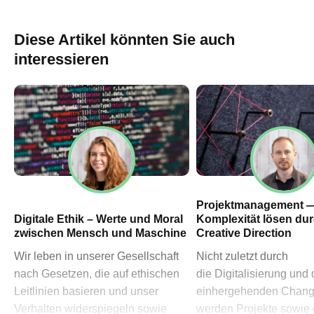
60311 Frankfurt am Main
→ Anfahrtsplan Frankfurt
Diese Artikel könnten Sie auch
HN – Gymnasiumstraße 35
interessieren
74072 Heilbronn
→ Anfahrtsplan Heilbronn
Datenschutzerklärung
Impressum
Projektmanagement 
Digitale Ethik – Werte und Moral
Komplexität lösen du
zwischen Mensch und Maschine
Creative Direction
Wir leben in unserer Gesellschaft
Nicht zuletzt durch
nach Gesetzen, die auf ethischen
die Digitalisierung und 
Leitlinien basieren und unser
einhergehenden Chang
Verhalten widerspiegeln sowie
werden Projekte sowie