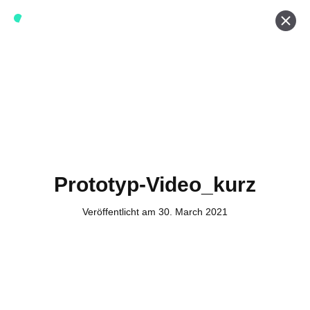
Werde ein Teil von forwerts
Wir sind stets auf der Suche nach neuen Expert:innen die
Lust haben, spannende digitale Produkte und Services
zu kreieren und dabei stets die Nutzer:innen und unsere
Kund:innen im Auge behalten.
Jetzt bewerben
Prototyp-Video_kurz
Veröffentlicht am 30. March 2021
Kontakt
Tel. Zentrale: +49 (69) 27273681
E-Mail: kontakt@forwerts.com
FFM – Friedensstraße 11