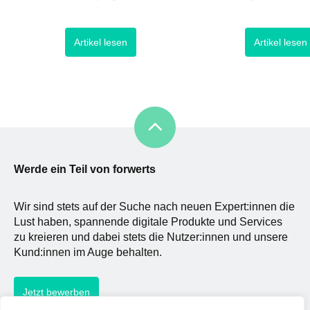
regeln sollen. Schwingt sich nun
Anforderungen immer k
eine fortschrittliche Technologie zu
Dies ist insofern wenig
Artikel lesen
Artikel lesen
neuen Höhen auf, verharrt diese
verwunderlich, da dem F
zunächst in einer Art vogelfreiem
im digitalen Umfeld ein
Raum, in dem weder Richtlinien
gewichtigere Rolle zu
noch Gesetze eine Grundordnung
bei einem mehr und me
stellen. So verhält es sich auch mit
undurchsichtigeren Wet
der Digitalisierung, die sowohl [&
der mit disruptiven Idee
Innovationen ganze Ma
aus den Angel
Werde ein Teil von forwerts
Wir sind stets auf der Suche nach neuen Expert:innen die
Lust haben, spannende digitale Produkte und Services
zu kreieren und dabei stets die Nutzer:innen und unsere
Kund:innen im Auge behalten.
Jetzt bewerben