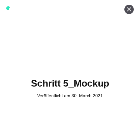
Werde ein Teil von forwerts
Wir sind stets auf der Suche nach neuen Expert:innen die
Lust haben, spannende digitale Produkte und Services
zu kreieren und dabei stets die Nutzer:innen und unsere
Kund:innen im Auge behalten.
Jetzt bewerben
Schritt 5_Mockup
Veröffentlicht am 30. March 2021
Kontakt
Tel. Zentrale: +49 (69) 27273681
E-Mail: kontakt@forwerts.com
FFM – Friedensstraße 11