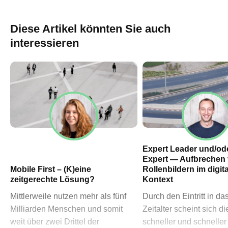
60311 Frankfurt am Main
→ Anfahrtsplan Frankfurt
Diese Artikel könnten Sie auch
HN – Gymnasiumstraße 35
interessieren
74072 Heilbronn
→ Anfahrtsplan Heilbronn
Datenschutzerklärung
Impressum
Expert Leader und/ode
Expert — Aufbrechen
Mobile First – (K)eine
Rollenbildern im digit
zeitgerechte Lösung?
Kontext
Mittlerweile nutzen mehr als fünf
Durch den Eintritt in das
Milliarden Menschen und somit
Zeitalter scheint sich di
weit über zwei Drittel der
schneller und schneller