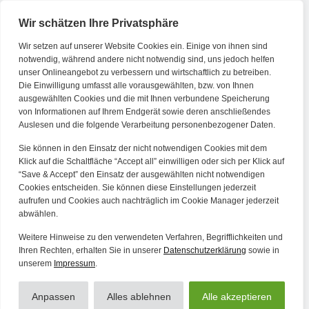
Wir schätzen Ihre Privatsphäre
Wir setzen auf unserer Website Cookies ein. Einige von ihnen sind
Kontakt
notwendig, während andere nicht notwendig sind, uns jedoch helfen
unser Onlineangebot zu verbessern und wirtschaftlich zu betreiben.
Die Einwilligung umfasst alle vorausgewählten, bzw. von Ihnen
Tel. Zentrale: +49 (69) 27273681
ausgewählten Cookies und die mit Ihnen verbundene Speicherung
E-Mail: kontakt@forwerts.com
von Informationen auf Ihrem Endgerät sowie deren anschließendes
Auslesen und die folgende Verarbeitung personenbezogener Daten.
FFM – Friedensstraße 11
60311 Frankfurt am Main
Sie können in den Einsatz der nicht notwendigen Cookies mit dem
→ Anfahrtsplan Frankfurt
Klick auf die Schaltfläche “Accept all” einwilligen oder sich per Klick auf
“Save & Accept” den Einsatz der ausgewählten nicht notwendigen
HN – Gymnasiumstraße 35
Cookies entscheiden. Sie können diese Einstellungen jederzeit
aufrufen und Cookies auch nachträglich im Cookie Manager jederzeit
74072 Heilbronn
abwählen.
→ Anfahrtsplan Heilbronn
Weitere Hinweise zu den verwendeten Verfahren, Begrifflichkeiten und
Ihren Rechten, erhalten Sie in unserer
Datenschutzerklärung
sowie in
unserem
Impressum
.
Datenschutzerklärung
Alle Artikel
Impressum
Anpassen
Alles ablehnen
Alle akzeptieren