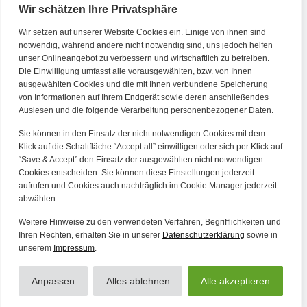
Wir schätzen Ihre Privatsphäre
Wir setzen auf unserer Website Cookies ein. Einige von ihnen sind
Kontakt
notwendig, während andere nicht notwendig sind, uns jedoch helfen
unser Onlineangebot zu verbessern und wirtschaftlich zu betreiben.
Die Einwilligung umfasst alle vorausgewählten, bzw. von Ihnen
Tel. Zentrale: +49 (69) 27273681
ausgewählten Cookies und die mit Ihnen verbundene Speicherung
E-Mail: kontakt@forwerts.com
von Informationen auf Ihrem Endgerät sowie deren anschließendes
Auslesen und die folgende Verarbeitung personenbezogener Daten.
FFM – Friedensstraße 11
60311 Frankfurt am Main
Sie können in den Einsatz der nicht notwendigen Cookies mit dem
→ Anfahrtsplan Frankfurt
Klick auf die Schaltfläche “Accept all” einwilligen oder sich per Klick auf
“Save & Accept” den Einsatz der ausgewählten nicht notwendigen
HN – Gymnasiumstraße 35
Cookies entscheiden. Sie können diese Einstellungen jederzeit
aufrufen und Cookies auch nachträglich im Cookie Manager jederzeit
74072 Heilbronn
abwählen.
→ Anfahrtsplan Heilbronn
Weitere Hinweise zu den verwendeten Verfahren, Begrifflichkeiten und
Ihren Rechten, erhalten Sie in unserer
Datenschutzerklärung
sowie in
unserem
Impressum
.
Datenschutzerklärung
Alle Artikel
Impressum
Anpassen
Alles ablehnen
Alle akzeptieren