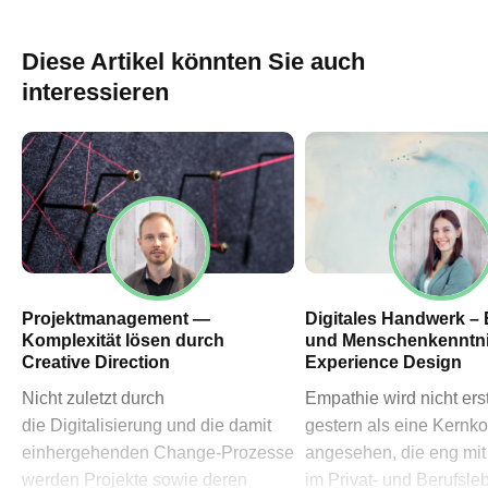
60311 Frankfurt am Main
→ Anfahrtsplan Frankfurt
Diese Artikel könnten Sie auch
HN – Gymnasiumstraße 35
interessieren
74072 Heilbronn
→ Anfahrtsplan Heilbronn
Datenschutzerklärung
Impressum
Projektmanagement —
Digitales Handwerk –
Komplexität lösen durch
und Menschenkenntni
Creative Direction
Experience Design
Nicht zuletzt durch
Empathie wird nicht erst
die Digitalisierung und die damit
gestern als eine Kernk
einhergehenden Change-Prozesse
angesehen, die eng mit
werden Projekte sowie deren
im Privat- und Berufsle