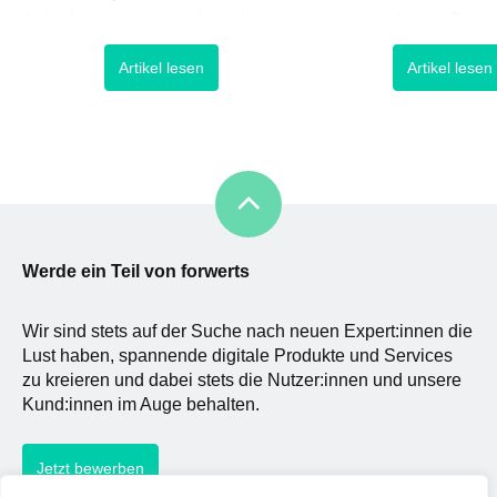
Anforderungen immer komplexer.
zusammenhängt. Basie
Dies ist insofern wenig
Faktoren wie Emotione
Artikel lesen
Artikel lesen
verwunderlich, da dem Faktor Zeit
Wahrnehmung und
im digitalen Umfeld eine noch
Menschenkenntnis hilft 
gewichtigere Rolle zukommt und
flexibel auf ein Individ
bei einem mehr und mehr
einzugehen, zwischen 
undurchsichtigeren Wettbewerb,
zu lesen sowie Motive 
der mit disruptiven Ideen glänzt,
Gedanken abzuleiten u
Innovationen ganze Marktgefüge
nutzen. Sie ist Bedingu
aus den Angel
dass wir […]
Werde ein Teil von forwerts
Wir sind stets auf der Suche nach neuen Expert:innen die
Lust haben, spannende digitale Produkte und Services
zu kreieren und dabei stets die Nutzer:innen und unsere
Kund:innen im Auge behalten.
Jetzt bewerben