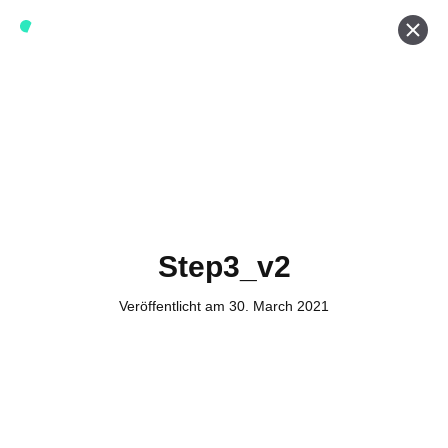
Werde ein Teil von forwerts
Wir sind stets auf der Suche nach neuen Expert:innen die
Lust haben, spannende digitale Produkte und Services
zu kreieren und dabei stets die Nutzer:innen und unsere
Kund:innen im Auge behalten.
Jetzt bewerben
Step3_v2
Veröffentlicht am 30. March 2021
Kontakt
Tel. Zentrale: +49 (69) 27273681
E-Mail: kontakt@forwerts.com
FFM – Friedensstraße 11