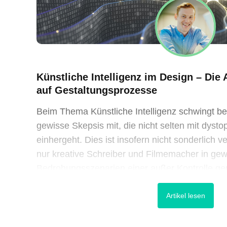
Künstliche Intelligenz im Design – Die
auf Gestaltungsprozesse
Beim Thema Künstliche Intelligenz schwingt be
gewisse Skepsis mit, die nicht selten mit dyst
einhergeht. Dies ist insofern nicht sonderlich v
nur kreative Schreiber und Filmemacher in ge
Bedrohungsszenarien einer außer Kontrolle ge
sondern auch wissenschaftliche Pioniere wie S
Artikel lesen