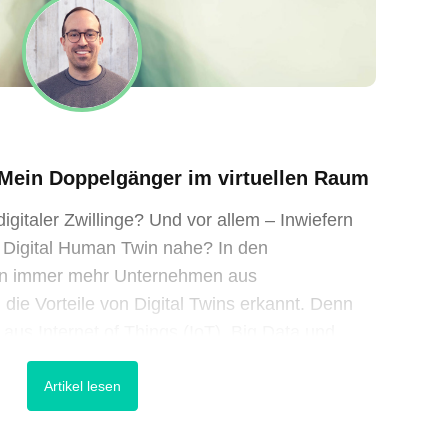
 Mein Doppelgänger im virtuellen Raum
igitaler Zwillinge? Und vor allem – Inwiefern
 Digital Human Twin nahe? In den
n immer mehr Unternehmen aus
die Vorteile von Digital Twins erkannt. Denn
s Internet of Things (IoT), Big Data und
 liefern diese digitalen […]
Artikel lesen