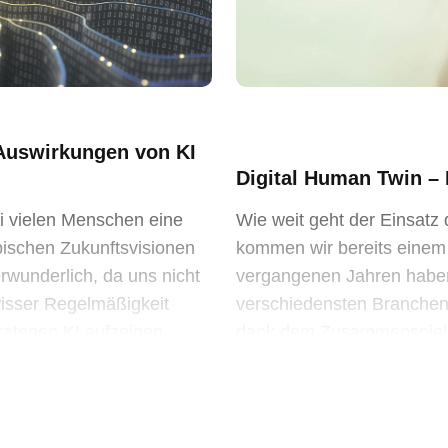
 Auswirkungen von KI
Digital Human Twin –
i vielen Menschen eine
Wie weit geht der Einsatz d
opischen Zukunftsvisionen
kommen wir bereits einem
erwunderlich, da uns nicht
vergangenen Jahren habe
wisser Regelmäßigkeit
verschiedensten Branchen 
ratenen KI aufzeigen,
dank dem Zusammenspiel au
teph
Künstlicher Intelligenz (KI)