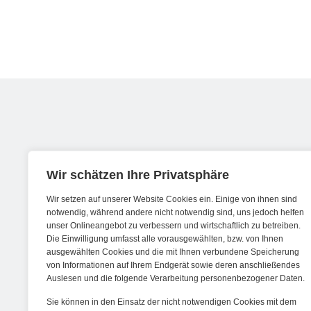
Werde ein Teil von forwerts
Wir schätzen Ihre Privatsphäre
Wir setzen auf unserer Website Cookies ein. Einige von ihnen sind
Wir sind stets auf der Suche nach neuen
notwendig, während andere nicht notwendig sind, uns jedoch helfen
unser Onlineangebot zu verbessern und wirtschaftlich zu betreiben.
Expert:innen die Lust haben, spannende
Die Einwilligung umfasst alle vorausgewählten, bzw. von Ihnen
digitale Produkte und Services zu kreieren
ausgewählten Cookies und die mit Ihnen verbundene Speicherung
von Informationen auf Ihrem Endgerät sowie deren anschließendes
und dabei stets die Nutzer:innen und
Auslesen und die folgende Verarbeitung personenbezogener Daten.
unsere Kund:innen im Auge behalten.
Sie können in den Einsatz der nicht notwendigen Cookies mit dem