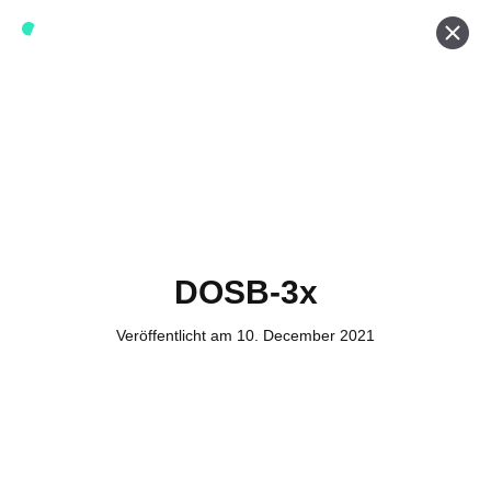
Werde ein Teil von forwerts
Wir sind stets auf der Suche nach neuen Expert:innen die
Lust haben, spannende digitale Produkte und Services
zu kreieren und dabei stets die Nutzer:innen und unsere
Kund:innen im Auge behalten.
Jetzt bewerben
DOSB-3x
Veröffentlicht am 10. December 2021
Kontakt
Tel. Zentrale: +49 (69) 27273681
E-Mail: kontakt@forwerts.com
FFM – Friedensstraße 11