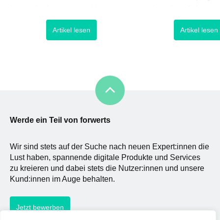
Herausforderungen und bringt uns
regeln sollen. Schwingt
dazu, kreativer sowie
eine fortschrittliche Te
Artikel lesen
Artikel lesen
experimenteller neue Wege zu
neuen Höhen auf, verha
beschreiten. Während sich
zunächst in einer Art vo
Methoden wie Design
Raum, in dem weder Ric
Thinking und Sprints längst in der
noch Gesetze eine Gru
Gestaltung digitaler Produkte &
stellen. So verhält es s
Services etabliert haben, sind wir
der Digitalisierung, die
vor allem in der aktuellen Zeit
wieder da
Werde ein Teil von forwerts
Wir sind stets auf der Suche nach neuen Expert:innen die
Lust haben, spannende digitale Produkte und Services
zu kreieren und dabei stets die Nutzer:innen und unsere
Kund:innen im Auge behalten.
Jetzt bewerben