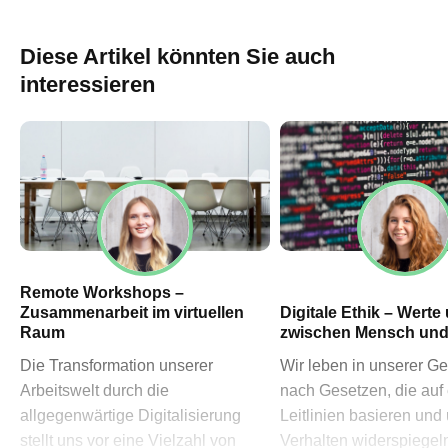
60311 Frankfurt am Main
→ Anfahrtsplan Frankfurt
Diese Artikel könnten Sie auch
HN – Gymnasiumstraße 35
interessieren
74072 Heilbronn
→ Anfahrtsplan Heilbronn
Datenschutzerklärung
Impressum
Remote Workshops –
Zusammenarbeit im virtuellen
Digitale Ethik – Werte
Raum
zwischen Mensch und
Die Transformation unserer
Wir leben in unserer Ge
Arbeitswelt durch die
nach Gesetzen, die auf
allgegenwärtige Digitalisierung
Leitlinien basieren und
stellt uns vor eine Vielzahl von
Verhalten widerspiegel