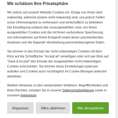
Wir schätzen Ihre Privatsphäre
Wir setzen auf unserer Website Cookies ein. Einige von ihnen sind
Kontakt
notwendig, während andere nicht notwendig sind, uns jedoch helfen
unser Onlineangebot zu verbessern und wirtschaftlich zu betreiben.
Die Einwilligung umfasst alle vorausgewählten, bzw. von Ihnen
Tel. Zentrale: +49 (69) 27273681
ausgewählten Cookies und die mit Ihnen verbundene Speicherung
E-Mail: kontakt@forwerts.com
von Informationen auf Ihrem Endgerät sowie deren anschließendes
Auslesen und die folgende Verarbeitung personenbezogener Daten.
FFM – Friedensstraße 11
60311 Frankfurt am Main
Sie können in den Einsatz der nicht notwendigen Cookies mit dem
→ Anfahrtsplan Frankfurt
Klick auf die Schaltfläche “Accept all” einwilligen oder sich per Klick auf
“Save & Accept” den Einsatz der ausgewählten nicht notwendigen
HN – Gymnasiumstraße 35
Cookies entscheiden. Sie können diese Einstellungen jederzeit
aufrufen und Cookies auch nachträglich im Cookie Manager jederzeit
74072 Heilbronn
abwählen.
→ Anfahrtsplan Heilbronn
Weitere Hinweise zu den verwendeten Verfahren, Begrifflichkeiten und
Ihren Rechten, erhalten Sie in unserer
Datenschutzerklärung
sowie in
unserem
Impressum
.
Datenschutzerklärung
Alle Artikel
Impressum
Anpassen
Alles ablehnen
Alle akzeptieren