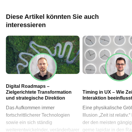
60311 Frankfurt am Main
→ Anfahrtsplan Frankfurt
Diese Artikel könnten Sie auch
HN – Gymnasiumstraße 35
interessieren
74072 Heilbronn
→ Anfahrtsplan Heilbronn
Datenschutzerklärung
Impressum
Digital Roadmaps –
Zielgerichtete Transformation
Timing in UX – Wie Zei
und strategische Direktion
Interaktion beeinfluss
Das Aufkommen immer
Eine physikalische Grö
fortschrittlicherer Technologien
Illusion „Zeit ist relativ.
sowie ein sich ständig
der den meisten gängig 
weiterentwickelnder, veränderbarer
gerne lapidar in den R