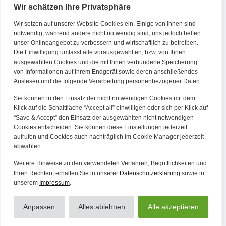
Wir schätzen Ihre Privatsphäre
Wir setzen auf unserer Website Cookies ein. Einige von ihnen sind
Kontakt
notwendig, während andere nicht notwendig sind, uns jedoch helfen
unser Onlineangebot zu verbessern und wirtschaftlich zu betreiben.
Die Einwilligung umfasst alle vorausgewählten, bzw. von Ihnen
Tel. Zentrale: +49 (69) 27273681
ausgewählten Cookies und die mit Ihnen verbundene Speicherung
E-Mail: kontakt@forwerts.com
von Informationen auf Ihrem Endgerät sowie deren anschließendes
Auslesen und die folgende Verarbeitung personenbezogener Daten.
FFM – Friedensstraße 11
60311 Frankfurt am Main
Sie können in den Einsatz der nicht notwendigen Cookies mit dem
→ Anfahrtsplan Frankfurt
Klick auf die Schaltfläche “Accept all” einwilligen oder sich per Klick auf
“Save & Accept” den Einsatz der ausgewählten nicht notwendigen
HN – Gymnasiumstraße 35
Cookies entscheiden. Sie können diese Einstellungen jederzeit
aufrufen und Cookies auch nachträglich im Cookie Manager jederzeit
74072 Heilbronn
abwählen.
→ Anfahrtsplan Heilbronn
Weitere Hinweise zu den verwendeten Verfahren, Begrifflichkeiten und
Ihren Rechten, erhalten Sie in unserer
Datenschutzerklärung
sowie in
unserem
Impressum
.
Datenschutzerklärung
Alle Artikel
Impressum
Anpassen
Alles ablehnen
Alle akzeptieren