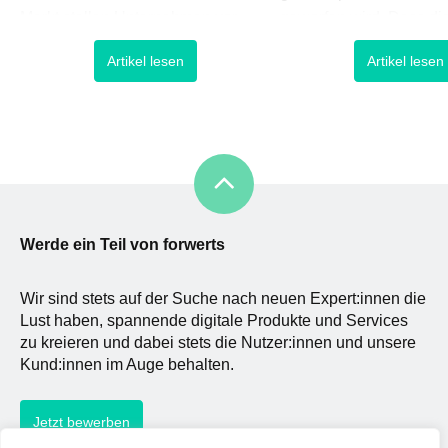
Markt stellen Unternehmen vor
geworfen wird. Dass di
große Herausforderungen, wenn
neben der Zeit laut Eins
Artikel lesen
Artikel lesen
es um schnelle Anpassbarkeit und
Theorie ebenfalls als 
Flexibilität geht. Digitale Initiativen
relativ ist, wollen wir hi
zur unternehmerischen
weiter ausdehnen. Es so
Neuausrichtung und agile
aufzeigen, dass Zeit ei
Methoden zur
fassendes Konzept […]
Prozessmodernisierung sind so
gefragt wie noch nie, um
wettbewerbsfähig zu bleiben. Der
Werde ein Teil von forwerts
oft
Wir sind stets auf der Suche nach neuen Expert:innen die
Lust haben, spannende digitale Produkte und Services
zu kreieren und dabei stets die Nutzer:innen und unsere
Kund:innen im Auge behalten.
Jetzt bewerben