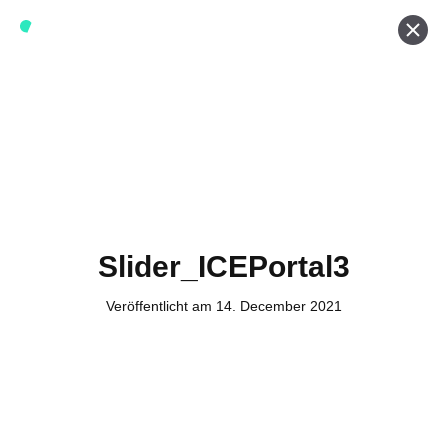
Werde ein Teil von forwerts
Wir sind stets auf der Suche nach neuen Expert:innen die
Lust haben, spannende digitale Produkte und Services
zu kreieren und dabei stets die Nutzer:innen und unsere
Kund:innen im Auge behalten.
Jetzt bewerben
Slider_ICEPortal3
Veröffentlicht am 14. December 2021
Kontakt
Tel. Zentrale: +49 (69) 27273681
E-Mail: kontakt@forwerts.com
FFM – Friedensstraße 11