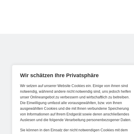
Werde ein Teil von forwerts
Wir schätzen Ihre Privatsphäre
Wir setzen auf unserer Website Cookies ein. Einige von ihnen sind
Wir sind stets auf der Suche nach neuen
notwendig, während andere nicht notwendig sind, uns jedoch helfen
unser Onlineangebot zu verbessern und wirtschaftlich zu betreiben.
Expert:innen die Lust haben, spannende
Die Einwilligung umfasst alle vorausgewählten, bzw. von Ihnen
digitale Produkte und Services zu kreieren
ausgewählten Cookies und die mit Ihnen verbundene Speicherung
von Informationen auf Ihrem Endgerät sowie deren anschließendes
und dabei stets die Nutzer:innen und
Auslesen und die folgende Verarbeitung personenbezogener Daten.
unsere Kund:innen im Auge behalten.
Sie können in den Einsatz der nicht notwendigen Cookies mit dem