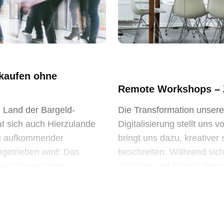
nkaufen ohne
Remote Workshops – 
 Land der Bargeld-
Die Transformation unserer
t sich auch Hierzulande
Digitalisierung stellt uns
neu aufkommender
bringt uns dazu, kreative
ngetrieben wird: Das
beschreiten. Während sic
ntact-free economy
Thinking und Sprints längs
bnis vor Ort für […]
Services etabliert haben, s