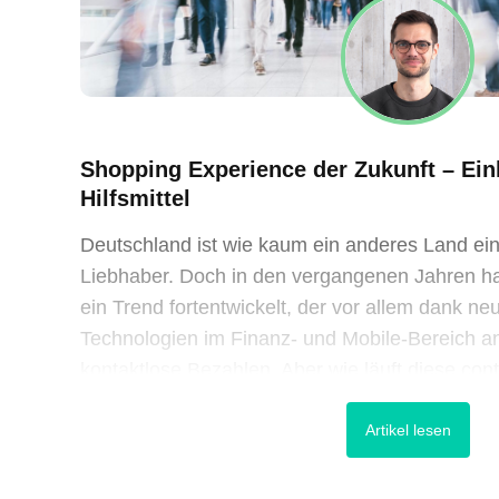
Shopping Experience der Zukunft – Ei
Hilfsmittel
Deutschland ist wie kaum ein anderes Land ein
Liebhaber. Doch in den vergangenen Jahren ha
ein Trend fortentwickelt, der vor allem dank 
Technologien im Finanz- und Mobile-Bereich a
kontaktlose Bezahlen. Aber wie läuft diese co
überhaupt ab und wie könnte das Shopping-Erle
Artikel lesen