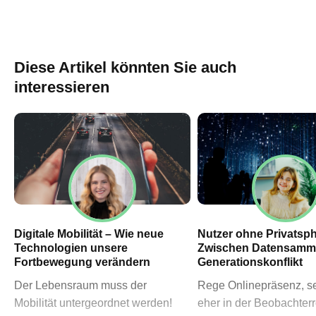
60311 Frankfurt am Main
→ Anfahrtsplan Frankfurt
HN – Gymnasiumstraße 35
74072 Heilbronn
Diese Artikel könnten Sie auch
→ Anfahrtsplan Heilbronn
interessieren
Datenschutzerklärung
Impressum
Digitale Mobilität – Wie neue
Nutzer ohne Privatsph
Technologien unsere
Zwischen Datensamml
Fortbewegung verändern
Generationskonflikt
Der Lebensraum muss der
Rege Onlinepräsenz, se
Mobilität untergeordnet werden!
eher in der Beobachterr