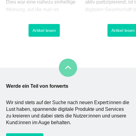
Dies war eine nahezu einhellige
aktiv partizipierend, ist
Meinung, auf die man im
digitalen Gesellschaft l
Deutschland der 60er Jahre traf.
wesentlicher Bestandte
Verantwortlich für diesen Aufschrei:
Lebens. Dank Smartph
Artikel lesen
Artikel lesen
der Siegeszug des Automobils –
diverser Gadgets kann 
Das Statussymbol; Das
Einzelne zu jeder Zeit 
Aushängeschild unserer
jedem Standort aus auf 
Wirtschaft; Das Versprechen auf
Informationen zugreifen
Freiheit und Selbstbestimmung.
virtuelle Welt abtauche
Mobilität bedeutete autogerecht.
weiter mit der physisch
Sechzig Jahre später ist von der
damali
Werde ein Teil von forwerts
Wir sind stets auf der Suche nach neuen Expert:innen die
Lust haben, spannende digitale Produkte und Services
zu kreieren und dabei stets die Nutzer:innen und unsere
Kund:innen im Auge behalten.