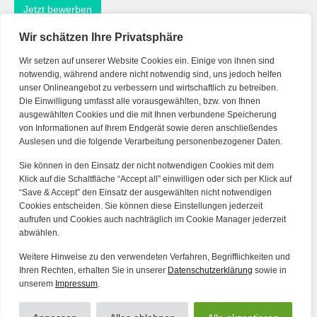
Jetzt bewerben
Wir schätzen Ihre Privatsphäre
Wir setzen auf unserer Website Cookies ein. Einige von ihnen sind
Kontakt
notwendig, während andere nicht notwendig sind, uns jedoch helfen
unser Onlineangebot zu verbessern und wirtschaftlich zu betreiben.
Die Einwilligung umfasst alle vorausgewählten, bzw. von Ihnen
Tel. Zentrale: +49 (69) 27273681
ausgewählten Cookies und die mit Ihnen verbundene Speicherung
E-Mail: kontakt@forwerts.com
von Informationen auf Ihrem Endgerät sowie deren anschließendes
Auslesen und die folgende Verarbeitung personenbezogener Daten.
FFM – Friedensstraße 11
60311 Frankfurt am Main
Sie können in den Einsatz der nicht notwendigen Cookies mit dem
→ Anfahrtsplan Frankfurt
Klick auf die Schaltfläche “Accept all” einwilligen oder sich per Klick auf
“Save & Accept” den Einsatz der ausgewählten nicht notwendigen
HN – Gymnasiumstraße 35
Cookies entscheiden. Sie können diese Einstellungen jederzeit
aufrufen und Cookies auch nachträglich im Cookie Manager jederzeit
74072 Heilbronn
abwählen.
→ Anfahrtsplan Heilbronn
Weitere Hinweise zu den verwendeten Verfahren, Begrifflichkeiten und
Ihren Rechten, erhalten Sie in unserer
Datenschutzerklärung
sowie in
unserem
Impressum
.
Datenschutzerklärung
Alle Artikel
Impressum