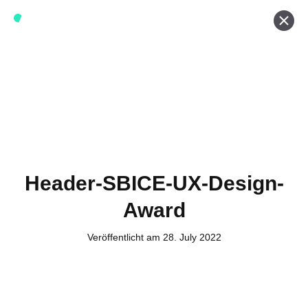
Werde ein Teil von forwerts
Wir sind stets auf der Suche nach neuen Expert:innen die
Lust haben, spannende digitale Produkte und Services
zu kreieren und dabei stets die Nutzer:innen und unsere
Kund:innen im Auge behalten.
Jetzt bewerben
Header-SBICE-UX-Design-
Award
Kontakt
Veröffentlicht am 28. July 2022
Tel. Zentrale: +49 (69) 27273681
E-Mail: kontakt@forwerts.com
FFM – Friedensstraße 11