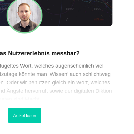
das Nutzererlebnis messbar?
lügeltes Wort, welches augenscheinlich viel
eutzutage könnte man ‚Wissen’ auch schlichtweg
en. Oder wir benutzen gleich ein Wort, welches
nd Ängste hervorruft sowie der digitalen Diktion
 Daten sind Macht.
Artikel lesen