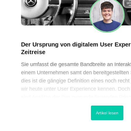
Der Ursprung von digitalem User Exper
Zeitreise
Sie umfasst die gesamte Bandbreite an Interak
einem Unternehmen samt den bereitgestellten 
dies ist die gängige Definition eines noch rech
wir heute unter User Experience kennen. Doch t
sind Ansätze der ihm zugrunde liegenden Prinz
digitalen Welt zu finden und […]
Artikel lesen