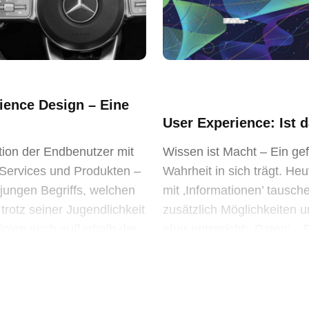
ience Design – Eine
User Experience: Ist 
tion der Endbenutzer mit
Wissen ist Macht – Ein gef
Services und Produkten –
Wahrheit in sich trägt. H
t jungen Begriffs, welchen
mit ‚Informationen’ tausch
rotz seiner Jugendlichkeit
zusätzlich Möglichkeiten u
ipien auch außerhalb der
eher entspricht: ‚Daten’ –