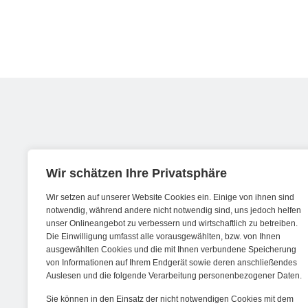
Werde ein Teil von forwerts
Wir schätzen Ihre Privatsphäre
Wir setzen auf unserer Website Cookies ein. Einige von ihnen sind
Wir sind stets auf der Suche nach neuen
notwendig, während andere nicht notwendig sind, uns jedoch helfen
unser Onlineangebot zu verbessern und wirtschaftlich zu betreiben.
Expert:innen die Lust haben, spannende
Die Einwilligung umfasst alle vorausgewählten, bzw. von Ihnen
digitale Produkte und Services zu kreieren
ausgewählten Cookies und die mit Ihnen verbundene Speicherung
von Informationen auf Ihrem Endgerät sowie deren anschließendes
und dabei stets die Nutzer:innen und
Auslesen und die folgende Verarbeitung personenbezogener Daten.
unsere Kund:innen im Auge behalten.
Sie können in den Einsatz der nicht notwendigen Cookies mit dem