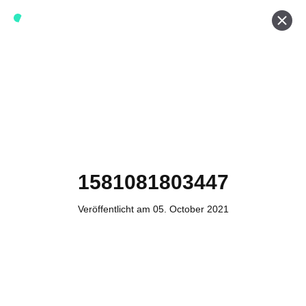
Werde ein Teil von forwerts
Wir sind stets auf der Suche nach neuen Expert:innen die
Lust haben, spannende digitale Produkte und Services
zu kreieren und dabei stets die Nutzer:innen und unsere
Kund:innen im Auge behalten.
Jetzt bewerben
1581081803447
Veröffentlicht am 05. October 2021
Kontakt
Tel. Zentrale: +49 (69) 27273681
E-Mail: kontakt@forwerts.com
FFM – Friedensstraße 11