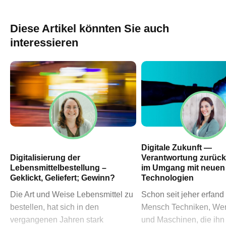
60311 Frankfurt am Main
→ Anfahrtsplan Frankfurt
Diese Artikel könnten Sie auch
HN – Gymnasiumstraße 35
interessieren
74072 Heilbronn
→ Anfahrtsplan Heilbronn
Datenschutzerklärung
Impressum
Digitale Zukunft —
Digitalisierung der
Verantwortung zurüc
Lebensmittelbestellung –
im Umgang mit neuen
Geklickt, Geliefert; Gewinn?
Technologien
Die Art und Weise Lebensmittel zu
Schon seit jeher erfand
bestellen, hat sich in den
Mensch Techniken, We
vergangenen Jahren stark
und Maschinen, die ihn