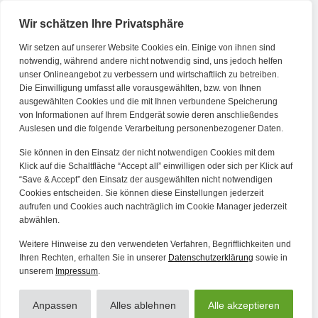
Wir schätzen Ihre Privatsphäre
Wir setzen auf unserer Website Cookies ein. Einige von ihnen sind
Kontakt
notwendig, während andere nicht notwendig sind, uns jedoch helfen
unser Onlineangebot zu verbessern und wirtschaftlich zu betreiben.
Die Einwilligung umfasst alle vorausgewählten, bzw. von Ihnen
Tel. Zentrale: +49 (69) 27273681
ausgewählten Cookies und die mit Ihnen verbundene Speicherung
E-Mail: kontakt@forwerts.com
von Informationen auf Ihrem Endgerät sowie deren anschließendes
Auslesen und die folgende Verarbeitung personenbezogener Daten.
FFM – Friedensstraße 11
60311 Frankfurt am Main
Sie können in den Einsatz der nicht notwendigen Cookies mit dem
→ Anfahrtsplan Frankfurt
Klick auf die Schaltfläche “Accept all” einwilligen oder sich per Klick auf
“Save & Accept” den Einsatz der ausgewählten nicht notwendigen
HN – Gymnasiumstraße 35
Cookies entscheiden. Sie können diese Einstellungen jederzeit
aufrufen und Cookies auch nachträglich im Cookie Manager jederzeit
74072 Heilbronn
abwählen.
→ Anfahrtsplan Heilbronn
Weitere Hinweise zu den verwendeten Verfahren, Begrifflichkeiten und
Ihren Rechten, erhalten Sie in unserer
Datenschutzerklärung
sowie in
unserem
Impressum
.
Datenschutzerklärung
Alle Artikel
Impressum
Anpassen
Alles ablehnen
Alle akzeptieren