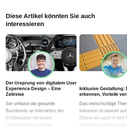
60311 Frankfurt am Main
→ Anfahrtsplan Frankfurt
Diese Artikel könnten Sie auch
HN – Gymnasiumstraße 35
interessieren
74072 Heilbronn
→ Anfahrtsplan Heilbronn
Datenschutzerklärung
Impressum
Der Ursprung von digitalem User
Experience Design – Eine
Inklusive Gestaltung: 
Zeitreise
erkennen, Vorteile ve
Sie umfasst die gesamte
Das vielschichtige Th
Bandbreite an Interaktion der
Inklusion ist sowohl auf
Endbenutzer mit einem
Ebene als auch in den
Unternehmen samt den
aktuell wie selten zuvor