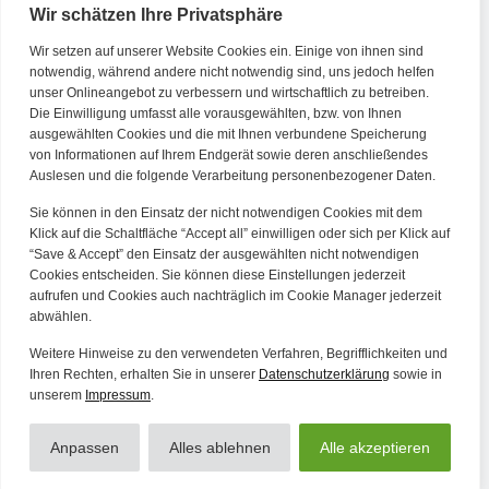
Wir schätzen Ihre Privatsphäre
Wir setzen auf unserer Website Cookies ein. Einige von ihnen sind
Kontakt
notwendig, während andere nicht notwendig sind, uns jedoch helfen
unser Onlineangebot zu verbessern und wirtschaftlich zu betreiben.
Die Einwilligung umfasst alle vorausgewählten, bzw. von Ihnen
Tel. Zentrale: +49 (69) 27273681
ausgewählten Cookies und die mit Ihnen verbundene Speicherung
E-Mail: kontakt@forwerts.com
von Informationen auf Ihrem Endgerät sowie deren anschließendes
Auslesen und die folgende Verarbeitung personenbezogener Daten.
FFM – Friedensstraße 11
60311 Frankfurt am Main
Sie können in den Einsatz der nicht notwendigen Cookies mit dem
→ Anfahrtsplan Frankfurt
Klick auf die Schaltfläche “Accept all” einwilligen oder sich per Klick auf
“Save & Accept” den Einsatz der ausgewählten nicht notwendigen
HN – Gymnasiumstraße 35
Cookies entscheiden. Sie können diese Einstellungen jederzeit
aufrufen und Cookies auch nachträglich im Cookie Manager jederzeit
74072 Heilbronn
abwählen.
→ Anfahrtsplan Heilbronn
Weitere Hinweise zu den verwendeten Verfahren, Begrifflichkeiten und
Ihren Rechten, erhalten Sie in unserer
Datenschutzerklärung
sowie in
unserem
Impressum
.
Datenschutzerklärung
Alle Artikel
Impressum
Anpassen
Alles ablehnen
Alle akzeptieren