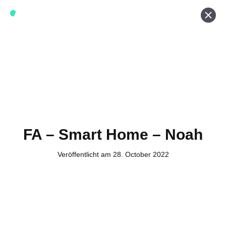
Werde ein Teil von forwerts
Wir sind stets auf der Suche nach neuen Expert:innen die
Lust haben, spannende digitale Produkte und Services
zu kreieren und dabei stets die Nutzer:innen und unsere
Kund:innen im Auge behalten.
Jetzt bewerben
FA – Smart Home – Noah
Veröffentlicht am 28. October 2022
Kontakt
Tel. Zentrale: +49 (69) 27273681
E-Mail: kontakt@forwerts.com
FFM – Friedensstraße 11