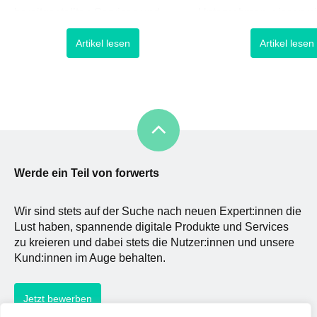
bereitgestellten Services und
Unternehmen wissen nich
Produkten – dies ist die gängige
gestern, welche
Artikel lesen
Artikel lesen
Definition eines noch recht jungen
Herausforderungen sow
Begriffs, welchen wir heute unter
Möglichkeiten hinter di
User Experience kennen. Doch
Thematik stecken und 
trotz seiner Jugendlichkeit sind
ihr Bewusstsein hinsicht
Ansätze der ihm zugrunde
Entwicklung und dem 
liegenden Prinzipien auch
integrativer Praktiken w
außerhalb der digitalen Welt zu
schärfen. Doch Inklusion
finden und […]
einfaches Th
Werde ein Teil von forwerts
Wir sind stets auf der Suche nach neuen Expert:innen die
Lust haben, spannende digitale Produkte und Services
zu kreieren und dabei stets die Nutzer:innen und unsere
Kund:innen im Auge behalten.
Jetzt bewerben