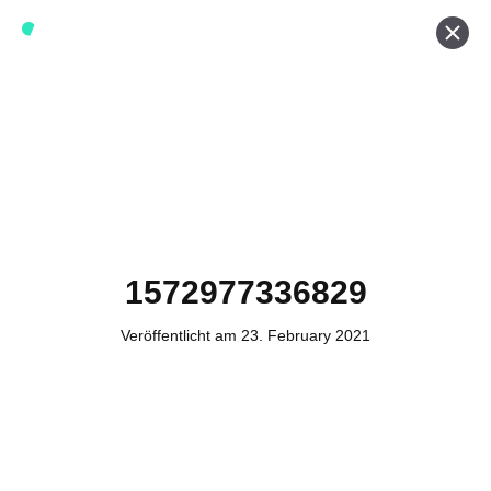
Werde ein Teil von forwerts
Wir sind stets auf der Suche nach neuen Expert:innen die
Lust haben, spannende digitale Produkte und Services
zu kreieren und dabei stets die Nutzer:innen und unsere
Kund:innen im Auge behalten.
Jetzt bewerben
1572977336829
Veröffentlicht am 23. February 2021
Kontakt
Tel. Zentrale: +49 (69) 27273681
E-Mail: kontakt@forwerts.com
FFM – Friedensstraße 11