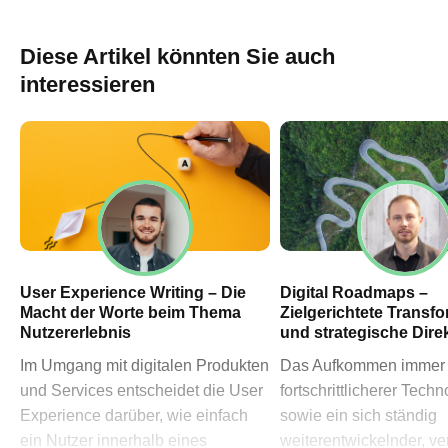
60311 Frankfurt am Main
→ Anfahrtsplan Frankfurt
Diese Artikel könnten Sie auch
HN – Gymnasiumstraße 35
interessieren
74072 Heilbronn
→ Anfahrtsplan Heilbronn
Datenschutzerklärung
Impressum
User Experience Writing – Die
Digital Roadmaps –
Macht der Worte beim Thema
Zielgerichtete Transf
Nutzererlebnis
und strategische Dire
Im Umgang mit digitalen Produkten
Das Aufkommen immer
und Services entscheidet die User
fortschrittlicherer Tech
Experience darüber, wie einfach
sowie ein sich ständig
ein Nutzer innerhalb eines
weiterentwickelnder, v