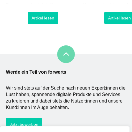
Prozesses durch intuitive
Markt stellen Unterneh
Interaktionen von Punkt A nach B
große Herausforderung
Artikel lesen
Artikel lesen
geleitet werden kann. Um das
es um schnelle Anpassb
Nutzererlebnis so reibungslos wie
Flexibilität geht. Digital
nur irgend möglich zu gestalten,
zur unternehmerischen
muss dem jeweiligen Nutzer also
Neuausrichtung und agi
das notwendige Rüstzeug an die
Methoden zur
Hand gegeben werden, damit […]
Prozessmodernisierung
gefragt wie noch nie, u
wettbewerbsfähig zu bl
Werde ein Teil von forwerts
oft
Wir sind stets auf der Suche nach neuen Expert:innen die
Lust haben, spannende digitale Produkte und Services
zu kreieren und dabei stets die Nutzer:innen und unsere
Kund:innen im Auge behalten.
Jetzt bewerben