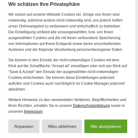
Wir schätzen Ihre Privatsphäre
Wir setzen auf unserer Website Cookies ein. Einige von ihnen sind
Kontakt
notwendig, während andere nicht notwendig sind, uns jedoch helfen
unser Onlineangebot zu verbessern und wirtschaftlich zu betreiben.
Die Einwilligung umfasst alle vorausgewählten, bzw. von Ihnen
Tel. Zentrale: +49 (69) 27273681
ausgewählten Cookies und die mit Ihnen verbundene Speicherung
E-Mail: kontakt@forwerts.com
von Informationen auf Ihrem Endgerät sowie deren anschließendes
Auslesen und die folgende Verarbeitung personenbezogener Daten.
FFM – Friedensstraße 11
60311 Frankfurt am Main
Sie können in den Einsatz der nicht notwendigen Cookies mit dem
→ Anfahrtsplan Frankfurt
Klick auf die Schaltfläche “Accept all” einwilligen oder sich per Klick auf
“Save & Accept” den Einsatz der ausgewählten nicht notwendigen
HN – Gymnasiumstraße 35
Cookies entscheiden. Sie können diese Einstellungen jederzeit
aufrufen und Cookies auch nachträglich im Cookie Manager jederzeit
74072 Heilbronn
abwählen.
→ Anfahrtsplan Heilbronn
Weitere Hinweise zu den verwendeten Verfahren, Begrifflichkeiten und
Ihren Rechten, erhalten Sie in unserer
Datenschutzerklärung
sowie in
unserem
Impressum
.
Datenschutzerklärung
Alle Artikel
Impressum
Anpassen
Alles ablehnen
Alle akzeptieren