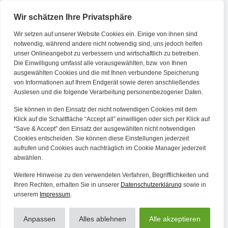
Wir schätzen Ihre Privatsphäre
Wir setzen auf unserer Website Cookies ein. Einige von ihnen sind
Kontakt
notwendig, während andere nicht notwendig sind, uns jedoch helfen
unser Onlineangebot zu verbessern und wirtschaftlich zu betreiben.
Die Einwilligung umfasst alle vorausgewählten, bzw. von Ihnen
Tel. Zentrale: +49 (69) 27273681
ausgewählten Cookies und die mit Ihnen verbundene Speicherung
E-Mail: kontakt@forwerts.com
von Informationen auf Ihrem Endgerät sowie deren anschließendes
Auslesen und die folgende Verarbeitung personenbezogener Daten.
FFM – Friedensstraße 11
60311 Frankfurt am Main
Sie können in den Einsatz der nicht notwendigen Cookies mit dem
→ Anfahrtsplan Frankfurt
Klick auf die Schaltfläche “Accept all” einwilligen oder sich per Klick auf
“Save & Accept” den Einsatz der ausgewählten nicht notwendigen
HN – Gymnasiumstraße 35
Cookies entscheiden. Sie können diese Einstellungen jederzeit
aufrufen und Cookies auch nachträglich im Cookie Manager jederzeit
74072 Heilbronn
abwählen.
→ Anfahrtsplan Heilbronn
Weitere Hinweise zu den verwendeten Verfahren, Begrifflichkeiten und
Ihren Rechten, erhalten Sie in unserer
Datenschutzerklärung
sowie in
unserem
Impressum
.
Datenschutzerklärung
Alle Artikel
Impressum
Anpassen
Alles ablehnen
Alle akzeptieren