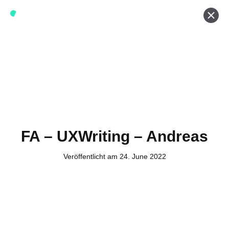
Werde ein Teil von forwerts
Wir sind stets auf der Suche nach neuen Expert:innen die
Lust haben, spannende digitale Produkte und Services
zu kreieren und dabei stets die Nutzer:innen und unsere
Kund:innen im Auge behalten.
Jetzt bewerben
FA – UXWriting – Andreas
Veröffentlicht am 24. June 2022
Kontakt
Tel. Zentrale: +49 (69) 27273681
E-Mail: kontakt@forwerts.com
FFM – Friedensstraße 11