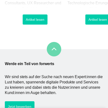
Consultants, UX Researcher und
Technologische Errung
so weiter. Dabei könnte ihre
sowie deren Einfluss a
Tätigkeit zuweilen auch als
Alltag entwickeln sich e
Artikel lesen
Artikel lesen
Fragesteller und Lösungsfinder
weiter und erfordern e
beschrieben werden, denn zum
bzw. Neudenken in nah
großen Teil ist es ihr Mindset, das
Lebensbereichen. Vor 
sie treibt – basierend auf Empathie,
Unternehmen müssen si
Neugierde und Kreativität. Wenn
neuer Geschäftsprozes
man sich dem Bereich UX
innovativer Lösungen d
verschrieben hat, [&hel
ständig wa
Werde ein Teil von forwerts
Wir sind stets auf der Suche nach neuen Expert:innen die
Lust haben, spannende digitale Produkte und Services
zu kreieren und dabei stets die Nutzer:innen und unsere
Kund:innen im Auge behalten.
Jetzt bewerben