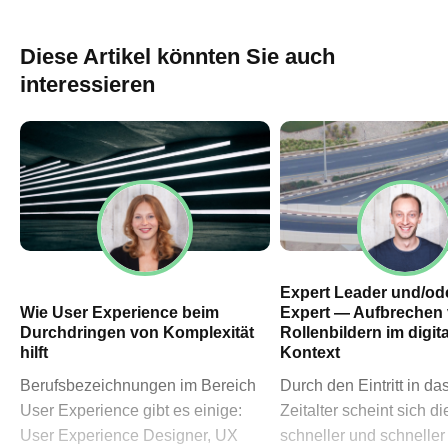
60311 Frankfurt am Main
→ Anfahrtsplan Frankfurt
Diese Artikel könnten Sie auch
HN – Gymnasiumstraße 35
interessieren
74072 Heilbronn
→ Anfahrtsplan Heilbronn
Datenschutzerklärung
Impressum
Expert Leader und/ode
Wie User Experience beim
Expert — Aufbrechen
Durchdringen von Komplexität
Rollenbildern im digit
hilft
Kontext
Berufsbezeichnungen im Bereich
Durch den Eintritt in das
User Experience gibt es einige:
Zeitalter scheint sich di
User Experience Designer, UX
schneller und schneller