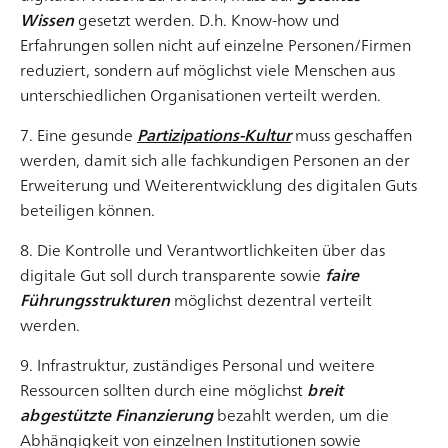
Innovation und Nutzerakzeptanz bedarf, um am Markt
Wissen
gesetzt werden. D.h. Know-how und
erfolgreich zu sein. Ein Kompromiss zwischen
Erfahrungen sollen nicht auf einzelne Personen/Firmen
Artikel lesen
Fortschritt und Bekanntem, Zukunft und Gegenwart,
reduziert, sondern auf möglichst viele Menschen aus
der einem Produkt genügend innovative Strahlkraft
unterschiedlichen Organisationen verteilt werden.
verleih
7. Eine gesunde
Partizipations-Kultur
muss geschaffen
werden, damit sich alle fachkundigen Personen an der
Erweiterung und Weiterentwicklung des digitalen Guts
beteiligen können.
8. Die Kontrolle und Verantwortlichkeiten über das
Digitales Handwerk – Empathie und
digitale Gut soll durch transparente sowie
faire
Menschenkenntnis im User Experience Design
Führungsstrukturen
möglichst dezentral verteilt
Empathie wird nicht erst seit gestern als eine
werden.
Kernkompetenz angesehen, die eng mit dem Erfolg im
9. Infrastruktur, zuständiges Personal und weitere
Privat- und Berufsleben zusammenhängt. Basierend
Ressourcen sollten durch eine möglichst
breit
auf Faktoren wie Emotionen, Wahrnehmung und
abgestützte Finanzierung
bezahlt werden, um die
Menschenkenntnis hilft sie dabei, flexibel auf ein
Abhängigkeit von einzelnen Institutionen sowie