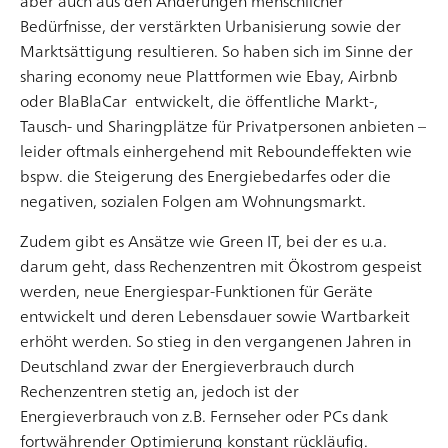
aber auch aus den Änderungen menschlicher
Bedürfnisse, der verstärkten Urbanisierung sowie der
Marktsättigung resultieren. So haben sich im Sinne der
sharing economy neue Plattformen wie Ebay, Airbnb
oder BlaBlaCar entwickelt, die öffentliche Markt-,
Tausch- und Sharingplätze für Privatpersonen anbieten –
leider oftmals einhergehend mit Reboundeffekten wie
bspw. die Steigerung des Energiebedarfes oder die
Feedback Design – Warum jede Interaktion eine
negativen, sozialen Folgen am Wohnungsmarkt.
Reaktion braucht
Bei jeglicher Kommunikation wird der Mensch auf die
Zudem gibt es Ansätze wie Green IT, bei der es u.a.
ein oder andere Weise mit Feedback konfrontiert –
darum geht, dass Rechenzentren mit Ökostrom gespeist
Rückmeldungen darüber, wie eine Äußerung,
werden, neue Energiespar-Funktionen für Geräte
Handlung oder ein Verhalten auf eine andere Person
entwickelt und deren Lebensdauer sowie Wartbarkeit
oder Personen wirkt. Dabei zeigt die Reaktion des
erhöht werden. So stieg in den vergangenen Jahren in
Kommunikationspartners nicht nur an, ob die
Deutschland zwar der Energieverbrauch durch
Artikel lesen
Verhaltensweise verstanden wurde. Sie hat zudem
Rechenzentren stetig an, jedoch ist der
auch die Eigenschaft eines Korrektivs, indem […]
Energieverbrauch von z.B. Fernseher oder PCs dank
fortwährender Optimierung konstant rückläufig.