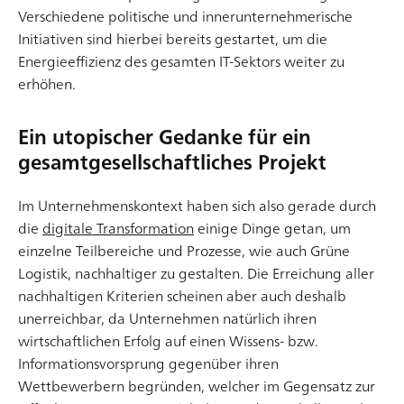
Verschiedene politische und innerunternehmerische
Initiativen sind hierbei bereits gestartet, um die
Energieeffizienz des gesamten IT-Sektors weiter zu
erhöhen.
Ein utopischer Gedanke für ein
Wie die digitale Decke durchbrochen werden kann –
gesamtgesellschaftliches Projekt
Der Weg in die digitale Reife
„Wir müssen mehr in Digitalisierung investieren“ oder
Im Unternehmenskontext haben sich also gerade durch
„Es braucht eine Digitalstrategie“ – Aussagen, die seit
die
digitale Transformation
einige Dinge getan, um
Jahren weltweit und über Branchen hinweg verteilt in
einzelne Teilbereiche und Prozesse, wie auch Grüne
Unternehmen zu hören sind. Der Begriff „Digitale
Logistik, nachhaltiger zu gestalten. Die Erreichung aller
Transformation“ hat sich scheinbar allerorts in den
nachhaltigen Kriterien scheinen aber auch deshalb
Sprachgebrauch eingebürgert, wenngleich weiterhin
Artikel lesen
unerreichbar, da Unternehmen natürlich ihren
wenig Konsens darüber herrscht, was er eigentlich
wirtschaftlichen Erfolg auf einen Wissens- bzw.
bedeutet. Währen
Informationsvorsprung gegenüber ihren
Wettbewerbern begründen, welcher im Gegensatz zur