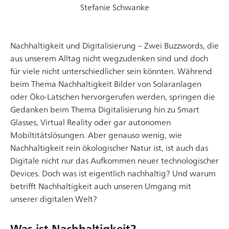
Stefanie Schwanke
Nachhaltigkeit und Digitalisierung – Zwei Buzzwords, die
Warum das Redesign eines digitalen
aus unserem Alltag nicht wegzudenken sind und doch
Erscheinungsbilds im Unternehmenskontext wichtig
ist
für viele nicht unterschiedlicher sein könnten. Während
beim Thema Nachhaltigkeit Bilder von Solaranlagen
Mit dem visuellen Überarbeiten oder ganzheitlichen
oder Öko-Latschen hervorgerufen werden, springen die
Umgestalten eines Services, Produktes oder des
Gedanken beim Thema Digitalisierung hin zu Smart
gesamten Corporate Designs müssen sich alle
Glasses, Virtual Reality oder gar autonomen
Unternehmen früher oder später auseinandersetzen,
Mobiltitätslösungen. Aber genauso wenig, wie
um den erwachsenden Anforderungen im Hier und
Nachhaltigkeit rein ökologischer Natur ist, ist auch das
Jetzt sowie eines dynamischen Marktes gerecht zu
Artikel lesen
Digitale nicht nur das Aufkommen neuer technologischer
werden. Neue Nutzerwünsche, welche die bisherige
Devices. Doch was ist eigentlich nachhaltig? Und warum
User Experience untergraben; das Verpassen
betrifft Nachhaltigkeit auch unseren Umgang mit
technischer Entw
unserer digitalen Welt?
Was ist Nachhaltigkeit?