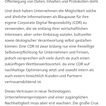
Offenlegung von Daten, Inhalten und Protokollen steht.
Und doch haben Unternehmen die Möglichkeit solche
und ähnliche Informationen als Blaupause für ihre
eigene Corporate Digital Responsibility (CDR) zu
verwenden, die sie entlang ihrer wirtschaftlichen
Moments of Truth – Momente der Wahrheit
Interessen, aber unter Einbezug sozialer, kultureller
Entscheidende Momente im
sowie ökologischer Verantwortung selbst gestalten
Kaufentscheidungsprozess definieren, ob sich
können. Eine CDR ist zwar bislang nur eine freiwillige
Konsumenten bzw. Kunden für oder gegen eine
Selbstverpflichtung für Unternehmen und Firmen,
Marke oder ein Produkt entscheiden. Neben
jedoch versprechen sich viele durch sie auch einen
klassischen Reizen, mit denen das Marketing bereits
zukünftigen Wettbewerbsvorteil, da eine CDR auf
seit Dekaden für Aufmerksamkeit wirbt, haben sich so
nachhaltige Optimierung setzt und sowohl intern als
Artikel lesen
im Laufe der Jahre verschiedene Moments of Truth
auch extern hinsichtlich Kunden und Partnern
(MoTs), welche jegliche Interaktion zwischen
vertrauensbildend ist.
(potenziellem) Kunden und Unternehmen bzw.
Dieses Vertrauen in neue Technologien,
Unternehmensprinzipien und einer zugänglichen
Nachhaltigkeit muss aber erst wachsen. Die große Crux