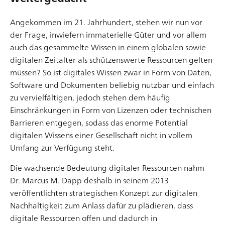
Die Technik entwickelt sich mit solch einem Tempo fort,
Angekommen im 21. Jahrhundert, stehen wir nun vor
dass sich nicht wenige fragen, inwieweit nicht nur
der Frage, inwiefern immaterielle Güter und vor allem
Unternehmen damit schritthalten sollen, sondern
auch das gesammelte Wissen in einem globalen sowie
inwiefern ganz allgemein die Gesellschaft und der
digitalen Zeitalter als schützenswerte Ressourcen gelten
Mensch an sich hierbei noch den Durchblick behalten.
müssen? So ist digitales Wissen zwar in Form von Daten,
Wie viel Einfluss haben wir auf all die digitalen
Software und Dokumenten beliebig nutzbar und einfach
Artikel lesen
Errungenschaften, die immer weiter in jeglichen
zu vervielfältigen, jedoch stehen dem häufig
Lebensbereich eindringen? Und […]
Einschränkungen in Form von Lizenzen oder technischen
Barrieren entgegen, sodass das enorme Potential
digitalen Wissens einer Gesellschaft nicht in vollem
Umfang zur Verfügung steht.
Die wachsende Bedeutung digitaler Ressourcen nahm
Dr. Marcus M. Dapp deshalb in seinem 2013
veröffentlichten strategischen Konzept zur digitalen
E-Health – Digitale Technologie für eine bessere
Nachhaltigkeit zum Anlass dafür zu plädieren, dass
Gesundheitsversorgung
digitale Ressourcen offen und dadurch in