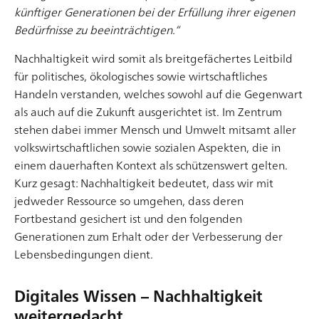
künftiger Generationen bei der Erfüllung ihrer eigenen
Mobile First – (K)eine zeitgerechte Lösung?
Bedürfnisse zu beeinträchtigen.“
Mittlerweile nutzen mehr als fünf Milliarden Menschen
Nachhaltigkeit wird somit als breitgefächertes Leitbild
und somit weit über zwei Drittel der Weltbevölkerung
für politisches, ökologisches sowie wirtschaftliches
ein Mobiltelefon, mit welchem schon lange nicht mehr
Handeln verstanden, welches sowohl auf die Gegenwart
nur telefoniert, sondern navigiert, fotografiert und im
als auch auf die Zukunft ausgerichtet ist. Im Zentrum
Web gesurft wird. In Deutschland hat der Anteil an
stehen dabei immer Mensch und Umwelt mitsamt aller
Smartphone-Besitzern in den Altersgruppen der 14- bis
Artikel lesen
volkswirtschaftlichen sowie sozialen Aspekten, die in
59-jährigen die 90-Prozent-Marke bereits geknackt
einem dauerhaften Kontext als schützenswert gelten.
und das Interesse an [&he
Kurz gesagt: Nachhaltigkeit bedeutet, dass wir mit
jedweder Ressource so umgehen, dass deren
Fortbestand gesichert ist und den folgenden
Generationen zum Erhalt oder der Verbesserung der
Lebensbedingungen dient.
Digitales Wissen – Nachhaltigkeit
Analoge Nostalgie und natürliches Design im
weitergedacht
Digitalen – Wird die digitale Welt analoger?