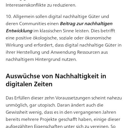
Individuum einzugehen, zwischen den Zeilen zu lesen
Interessenskonflikte zu reduzieren.
Artikel lesen
sowie Motive und Gedanken abzuleiten und zu
nutzen. Sie ist Bedingung dafür, dass wir […]
10. Allgemein sollen digital nachhaltige Güter und
deren Communities einen
Beitrag zur nachhaltigen
Entwicklung
im klassischen Sinne leisten. Dies betrifft
eine positive ökologische, soziale oder ökonomische
Wirkung und erfordert, dass digital nachhaltige Güter in
ihrer Herstellung und Anwendung Ressourcen aus
nachhaltigem Hintergrund nutzen.
Open Desk – Kurzweilige Modeerscheinung oder
Auswüchse von Nachhaltigkeit in
effiziente Arbeitsweise der Zukunft?
digitalen Zeiten
Neben veränderten Geschäftsmodellen und dem
Aufbrechen traditioneller Organisationsstrukturen
Das Erfüllen dieser zehn Voraussetzungen scheint nahezu
geht es im Zuge der Digitalisierung auch immer mehr
unmöglich, gar utopisch. Daran ändert auch die
um die Transformation der Arbeitswelt. Gerade die
Gewissheit wenig, dass es in den vergangenen Jahren
vergangenen Jahre haben vielen Unternehmen
bereits mehrere Projekte geschafft haben, einige dieser
notgedrungen aufgezeigt, dass Homeoffice und
Artikel lesen
aufgezählten Eigenschaften unter sich zu vereinen. So
Remote Work sehr gut funktionieren können und dass