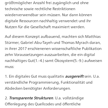
Die Menschheit hat sich in Bezug auf das Gut
größtmöglicher Anzahl frei zugänglich und ohne
Gesundheit schon viel Wissen in Form von Medizin
technische sowie rechtliche Restriktionen
oder Dienstleistungen wie Heilkunde, Therapien oder
wiederverwendbar sein müssen. Nur dann können
Operations-Methodiken beigebracht. Im Zuge der
digitale Ressourcen nachhaltig verwendet und ihr
fortschreitenden Digitalisierung zeigt sich nun, dass
Nutzen für die Gesellschaft maximiert werden.
moderne Informations- und
Artikel lesen
Auf diesem Konzept aufbauend, machten sich Matthias
Kommunikationstechnologien (IKT) auch für das
Stürmer, Gabriel Abu-Tayeh und Thomas Myrach daran,
Gesundheitswesen von immer größerer Bedeutung
in ihrer 2017 erschienenen wissenschaftliche Publikation
werden. Dabei geht es nicht nur
zehn Voraussetzungen auszuarbeiten, die ein digital
nachhaltiges Gut(1.-4.) samt Ökosystem(5.-9.) aufweisen
muss:
1. Ein digitales Gut muss qualitativ
ausgereift
sein. U.a.
verständliche Programmierung, Funktionalität und
Abdecken benötigter Anforderungen.
Die Psychologie der Farben im digitalen Design
Farben haben eine Macht, die häufig unterschätzt
2.
Transparente Strukturen
. U.a. vollständige
wird. Sie geben Orientierung, lenken Aufmerksamkeit
Offenlegung des Quellcodes und öffentliche