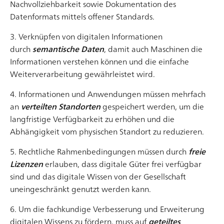
und übermitteln dem Menschen Informationen in
Nachvollziehbarkeit sowie Dokumentation des
einem Wimpernschlag. Das menschliche Gehirn ist
Datenformats mittels offener Standards.
schlicht perfekt darauf geeicht, optische Signale
3. Verknüpfen von digitalen Informationen
wahrzunehmen und tausendfach schneller als z. B.
durch
semantische Daten
, damit auch Maschinen die
Artikel lesen
Textinformationen zu verarbeiten. Die visuellen
Informationen verstehen können und die einfache
Botschaften, welche Farben suggerieren, nimmt der
Weiterverarbeitung gewährleistet wird.
Mensc
4. Informationen und Anwendungen müssen mehrfach
an
verteilten Standorten
gespeichert werden, um die
langfristige Verfügbarkeit zu erhöhen und die
Abhängigkeit vom physischen Standort zu reduzieren.
5. Rechtliche Rahmenbedingungen müssen durch
freie
Das MAYA-Prinzip – Wenn Neues zu fremdartig ist
Lizenzen
erlauben, dass digitale Güter frei verfügbar
In seinem 1951 erschienenen Buch „Never Leave Well
sind und das digitale Wissen von der Gesellschaft
Enough Alone“ beschrieb der als Vater des
uneingeschränkt genutzt werden kann.
Industriedesigns betitelte Designer Reymond Loewy,
6. Um die fachkundige Verbesserung und Erweiterung
dass jegliches Produkt einer Abwägung zwischen
digitalen Wissens zu fördern, muss auf
geteiltes