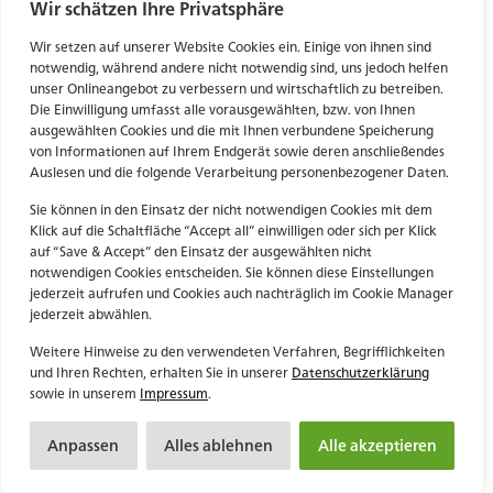
Wir schätzen Ihre Privatsphäre
Beobachterrolle oder aktiv partizipierend, ist in unserer
digitalen Gesellschaft längst ein wesentlicher
Wir setzen auf unserer Website Cookies ein. Einige von ihnen sind
notwendig, während andere nicht notwendig sind, uns jedoch helfen
Bestandteil unseres Lebens. Dank Smartphones sowie
unser Onlineangebot zu verbessern und wirtschaftlich zu betreiben.
diverser Gadgets kann jeder Einzelne zu jeder Zeit und
Die Einwilligung umfasst alle vorausgewählten, bzw. von Ihnen
von jedem Standort aus auf digitale Informationen
ausgewählten Cookies und die mit Ihnen verbundene Speicherung
Artikel lesen
von Informationen auf Ihrem Endgerät sowie deren anschließendes
zugreifen und in eine virtuelle Welt abtauchen, die
Auslesen und die folgende Verarbeitung personenbezogener Daten.
immer weiter mit der physischen […]
Sie können in den Einsatz der nicht notwendigen Cookies mit dem
Klick auf die Schaltfläche “Accept all” einwilligen oder sich per Klick
auf “Save & Accept” den Einsatz der ausgewählten nicht
notwendigen Cookies entscheiden. Sie können diese Einstellungen
jederzeit aufrufen und Cookies auch nachträglich im Cookie Manager
jederzeit abwählen.
Weitere Hinweise zu den verwendeten Verfahren, Begrifflichkeiten
und Ihren Rechten, erhalten Sie in unserer
Datenschutzerklärung
sowie in unserem
Impressum
.
Conversational User Interfaces – wenn Mensch und
Maschine in den Dialog treten
Anpassen
Alles ablehnen
Alle akzeptieren
Bei der Mensch-Maschine-Interaktion geht es schon
Alle Artikel
seit jeher darum, wie der Nutzer auf natürlichste sowie