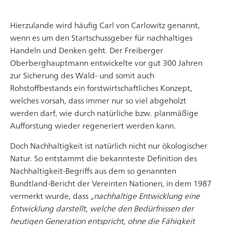
Hierzulande wird häufig Carl von Carlowitz genannt,
Microinteractions – Kleine Ereignisse mit großer
wenn es um den Startschussgeber für nachhaltiges
Wirkung
Handeln und Denken geht. Der Freiberger
Ein Einfaches Nach-oben-Scrollen reicht, um den News
Oberberghauptmann entwickelte vor gut 300 Jahren
Feed zu aktualisieren und gerade eingetroffene
zur Sicherung des Wald- und somit auch
Neuigkeiten einzusehen. Eine kurze Fingerbewegung,
Rohstoffbestands ein forstwirtschaftliches Konzept,
die den meisten Smartphone-Nutzern geläufig ist und
welches vorsah, dass immer nur so viel abgeholzt
wahrhaft intuitiv von der Hand geht. Eine
werden darf, wie durch natürliche bzw. planmäßige
unscheinbare Interaktion, die kaum noch
Aufforstung wieder regeneriert werden kann.
Artikel lesen
wahrgenommen wird, obwohl – oder gerade weil – sie
in nahezu allen mobilen Anwendungen ihren Platz
Doch Nachhaltigkeit ist natürlich nicht nur ökologischer
gefunden ha
Natur. So entstammt die bekannteste Definition des
Nachhaltigkeit-Begriffs aus dem so genannten
Bundtland-Bericht der Vereinten Nationen, in dem 1987
vermerkt wurde, dass
„nachhaltige Entwicklung eine
Entwicklung darstellt, welche den Bedürfnissen der
heutigen Generation entspricht, ohne die Fähigkeit