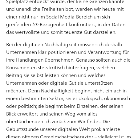
Spielplatz entdeckt wurde, der keine Grenzen kannte
und unendliche Freiheiten bot, werden wir heute mit
Smart Home – Der Weg in das Zuhause von morgen
einer nicht nur im
Social Media-Bereich
um sich
greifenden
Ich
-Bezogenheit konfrontiert, in der Daten
In den letzten Jahren hat sich das Internet of Things
das wertvollste und somit teuerste Gut darstellen.
(zu Deutsch: Internet der Dinge) zu einer der
wichtigsten Technologien des 21. Jahrhunderts
Bei der digitalen Nachhaltigkeit müssen sich deshalb
entwickelt. IoT ist dabei als allumfassender
Unternehmen klar positionieren und Verantwortung für
Sammelbegriff für physische und virtuelle Dinge zu
ihre Handlungen übernehmen. Genauso sollten auch die
verstehen, die miteinander verknüpft sind und durch
Konsumenten stets kritisch hinterfragen, welchen
Artikel lesen
eine vernetzte Informations- und
Beitrag sie selbst leisten können und welches
Kommunikationstechnik zusammenarbeiten. Dies
Unternehmen oder digitale Gut sie unterstützen
erlaubt es gerade im indus
möchten. Denn Nachhaltigkeit beginnt nicht einfach in
einem bestimmten Sektor, sei er ökologisch, ökonomisch
oder politisch; sie beginnt beim Einzelnen, der seinen
Blick erweitert und seinen Weg vom alles
übertünchenden Ich zurück zum Wir findet. Die
Geburtsstunde unserer digitalen Welt proklamierte
diesen offenen Gemeinschaftscharakter – vielleicht ist im
Atomic Design – Ein Gestaltungsansatz auf