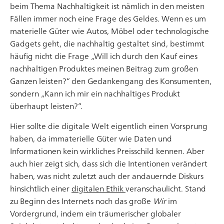
beim Thema Nachhaltigkeit ist nämlich in den meisten
Fällen immer noch eine Frage des Geldes. Wenn es um
materielle Güter wie Autos, Möbel oder technologische
Frauen im Design – Wegbereiter der Vergangenheit
Gadgets geht, die nachhaltig gestaltet sind, bestimmt
und Chancen der Zukunft
häufig nicht die Frage „Will ich durch den Kauf eines
Frauen haben weit über das letzte Jahrhundert hinaus
nachhaltigen Produktes meinen Beitrag zum großen
mit ihren Werken und Ideen maßgeblich zur
Ganzen leisten?“ den Gedankengang des Konsumenten,
Entwicklung des Designs, wie wir es heute kennen,
sondern „Kann ich mir ein nachhaltiges Produkt
beigetragen. Viele davon wurden jedoch erst spät und
überhaupt leisten?“.
nicht selten nach ihrem Tode für ihre Leistungen
Hier sollte die digitale Welt eigentlich einen Vorsprung
gewürdigt, da das Bild der Frau zu den Anfängen des
Artikel lesen
haben, da immaterielle Güter wie Daten und
modernen Designs gelinde gesagt ein reduziertes […]
Informationen kein wirkliches Preisschild kennen. Aber
auch hier zeigt sich, dass sich die Intentionen verändert
haben, was nicht zuletzt auch der andauernde Diskurs
hinsichtlich einer
digitalen Ethik
veranschaulicht. Stand
zu Beginn des Internets noch das große
Wir
im
Vordergrund, indem ein träumerischer globaler