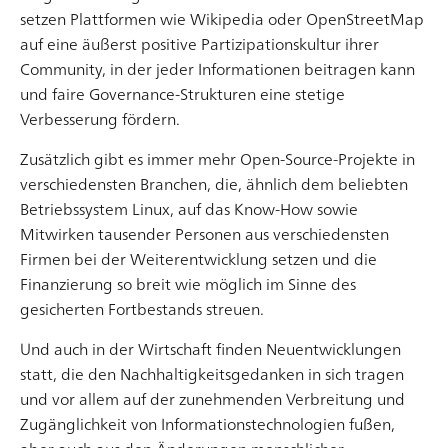
setzen Plattformen wie Wikipedia oder OpenStreetMap
flexible Arbeitsmethoden flexible Arbeitsmodelle
auf eine äußerst positive Partizipationskultur ihrer
verlangen. Ei
Community, in der jeder Informationen beitragen kann
und faire Governance-Strukturen eine stetige
Verbesserung fördern.
Zusätzlich gibt es immer mehr Open-Source-Projekte in
verschiedensten Branchen, die, ähnlich dem beliebten
Betriebssystem Linux, auf das Know-How sowie
Leben in einer Filterblase – Algorithmen im Social-
Media-Bereich
Mitwirken tausender Personen aus verschiedensten
Firmen bei der Weiterentwicklung setzen und die
Auf der Suche nach Informationen helfen uns online
Finanzierung so breit wie möglich im Sinne des
sogenannte Algorithmen dabei, schnell und ohne
gesicherten Fortbestands streuen.
große Mühen an Ergebnisse zu kommen. Im Zeitalter
von Social Media und Big Data greifen diese
Und auch in der Wirtschaft finden Neuentwicklungen
Algorithmen aber nicht mehr nur auf die
statt, die den Nachhaltigkeitsgedanken in sich tragen
(Such-)Eingabe zurück, sondern bedienen sich aller
und vor allem auf der zunehmenden Verbreitung und
Artikel lesen
Informationen, die ein Nutzer auf einer Plattform oder
Zugänglichkeit von Informationstechnologien fußen,
teils auf seinem gesamten […]