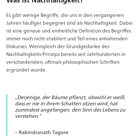
Es gibt wenige Begriffe, die uns in den vergangenen
Jahren häufiger begegnet sind als Nachhaltigkeit. Dabei
Die Bedeutung von Usability und User Testing im
ist eine genaue und einheitliche Definition des Begriffes
Designprozess
immer noch nicht etabliert und Teil eines anhaltenden
Bei der Gestaltung eines Services oder Produktes gilt
Diskurses. Wenngleich der Grundgedanke des
es, im Sinne einer optimalen User Experience die
Nachhaltigkeits-Prinzips bereits seit Jahrhunderten in
Nutzersicht einzunehmen ­– eine Sicht, die zumeist von
verschiedensten, oftmals philosophischen Schriften
Verhaltensmustern und angelernten Gewohnheiten
ergründet wurde.
geprägt ist und nach Erwartungskonformität sowie
Konsistenz verlangt. UX-Designer stehen daher immer
Artikel lesen
wieder aufs Neue vor der Herausforderung, die
„Derjenige, der Bäume pflanzt, obwohl er weiß,
Erwartungen und Anforderungen der Endbenutz
dass er nie in ihrem Schatten sitzen wird, hat
zumindest angefangen, den Sinn des Lebens zu
verstehen.“
– Rabindranath Tagore