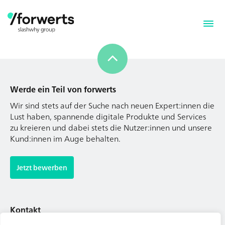
Werde ein Teil von forwerts
Wir sind stets auf der Suche nach neuen Expert:innen die
Lust haben, spannende digitale Produkte und Services
zu kreieren und dabei stets die Nutzer:innen und unsere
Kund:innen im Auge behalten.
Werde ein Teil von forwerts
Wir sind stets auf der Suche nach neuen Expert:innen die
Jetzt bewerben
Lust haben, spannende digitale Produkte und Services
zu kreieren und dabei stets die Nutzer:innen und unsere
Kund:innen im Auge behalten.
Kontakt
Tel. Zentrale: +49 (69) 27273681
Jetzt bewerben
E-Mail: kontakt@forwerts.com
FFM – Friedensstraße 11
60311 Frankfurt am Main
Kontakt
→ Anfahrtsplan Frankfurt