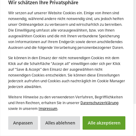
Tel. Zentrale: +49 (69) 27273681
Wir schätzen Ihre Privatsphäre
E-Mail: kontakt@forwerts.com
HN – Gymnasiumstraße 35
Wir setzen auf unserer Website Cookies ein. Einige von ihnen sind
74072 Heilbronn
FFM – Friedensstraße 11
notwendig, während andere nicht notwendig sind, uns jedoch helfen
→ Anfahrtsplan Heilbronn
60311 Frankfurt am Main
unser Onlineangebot zu verbessern und wirtschaftlich zu betreiben.
Die Einwilligung umfasst alle vorausgewählten, bzw. von Ihnen
→ Anfahrtsplan Frankfurt
ausgewählten Cookies und die mit Ihnen verbundene Speicherung
von Informationen auf Ihrem Endgerät sowie deren anschließendes
Datenschutzerklärung
HN – Gymnasiumstraße 35
Auslesen und die folgende Verarbeitung personenbezogener Daten.
Impressum
74072 Heilbronn
→ Anfahrtsplan Heilbronn
Sie können in den Einsatz der nicht notwendigen Cookies mit dem
Klick auf die Schaltfläche “Accept all” einwilligen oder sich per Klick
auf “Save & Accept” den Einsatz der ausgewählten nicht
notwendigen Cookies entscheiden. Sie können diese Einstellungen
Datenschutzerklärung
jederzeit aufrufen und Cookies auch nachträglich im Cookie Manager
Impressum
jederzeit abwählen.
Weitere Hinweise zu den verwendeten Verfahren, Begrifflichkeiten
und Ihren Rechten, erhalten Sie in unserer
Datenschutzerklärung
sowie in unserem
Impressum
.
Anpassen
Alles ablehnen
Alle akzeptieren