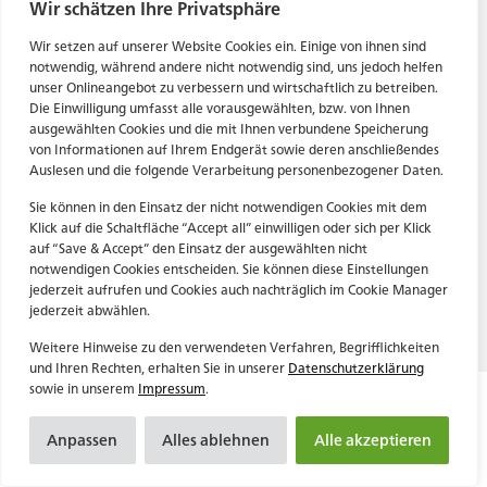
Tel. Zentrale: +49 (69) 27273681
Wir schätzen Ihre Privatsphäre
E-Mail: kontakt@forwerts.com
HN – Gymnasiumstraße 35
Wir setzen auf unserer Website Cookies ein. Einige von ihnen sind
74072 Heilbronn
FFM – Friedensstraße 11
notwendig, während andere nicht notwendig sind, uns jedoch helfen
→ Anfahrtsplan Heilbronn
60311 Frankfurt am Main
unser Onlineangebot zu verbessern und wirtschaftlich zu betreiben.
Die Einwilligung umfasst alle vorausgewählten, bzw. von Ihnen
→ Anfahrtsplan Frankfurt
ausgewählten Cookies und die mit Ihnen verbundene Speicherung
von Informationen auf Ihrem Endgerät sowie deren anschließendes
Datenschutzerklärung
HN – Gymnasiumstraße 35
Auslesen und die folgende Verarbeitung personenbezogener Daten.
Impressum
74072 Heilbronn
→ Anfahrtsplan Heilbronn
Sie können in den Einsatz der nicht notwendigen Cookies mit dem
Klick auf die Schaltfläche “Accept all” einwilligen oder sich per Klick
auf “Save & Accept” den Einsatz der ausgewählten nicht
notwendigen Cookies entscheiden. Sie können diese Einstellungen
Datenschutzerklärung
jederzeit aufrufen und Cookies auch nachträglich im Cookie Manager
Impressum
jederzeit abwählen.
Weitere Hinweise zu den verwendeten Verfahren, Begrifflichkeiten
und Ihren Rechten, erhalten Sie in unserer
Datenschutzerklärung
sowie in unserem
Impressum
.
Anpassen
Alles ablehnen
Alle akzeptieren