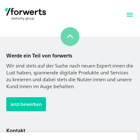
Werde ein Teil von forwerts
Wir sind stets auf der Suche nach neuen Expert:innen die
Lust haben, spannende digitale Produkte und Services
zu kreieren und dabei stets die Nutzer:innen und unsere
Kund:innen im Auge behalten.
Werde ein Teil von forwerts
Wir sind stets auf der Suche nach neuen Expert:innen die
Jetzt bewerben
Lust haben, spannende digitale Produkte und Services
zu kreieren und dabei stets die Nutzer:innen und unsere
Kund:innen im Auge behalten.
Kontakt
Tel. Zentrale: +49 (69) 27273681
Jetzt bewerben
E-Mail: kontakt@forwerts.com
FFM – Friedensstraße 11
60311 Frankfurt am Main
Kontakt
→ Anfahrtsplan Frankfurt