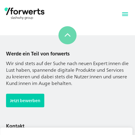
Werde ein Teil von forwerts
Wir sind stets auf der Suche nach neuen Expert:innen die
Lust haben, spannende digitale Produkte und Services
zu kreieren und dabei stets die Nutzer:innen und unsere
Kund:innen im Auge behalten.
Werde ein Teil von forwerts
Wir sind stets auf der Suche nach neuen Expert:innen die
Jetzt bewerben
Lust haben, spannende digitale Produkte und Services
zu kreieren und dabei stets die Nutzer:innen und unsere
Kund:innen im Auge behalten.
Kontakt
Tel. Zentrale: +49 (69) 27273681
Jetzt bewerben
E-Mail: kontakt@forwerts.com
FFM – Friedensstraße 11
60311 Frankfurt am Main
Kontakt
→ Anfahrtsplan Frankfurt