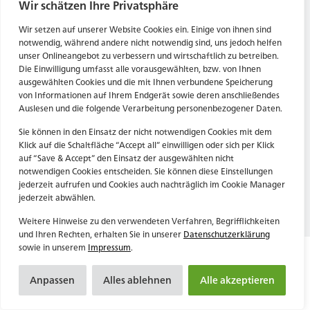
Tel. Zentrale: +49 (69) 27273681
Wir schätzen Ihre Privatsphäre
E-Mail: kontakt@forwerts.com
HN – Gymnasiumstraße 35
Wir setzen auf unserer Website Cookies ein. Einige von ihnen sind
74072 Heilbronn
FFM – Friedensstraße 11
notwendig, während andere nicht notwendig sind, uns jedoch helfen
→ Anfahrtsplan Heilbronn
60311 Frankfurt am Main
unser Onlineangebot zu verbessern und wirtschaftlich zu betreiben.
Die Einwilligung umfasst alle vorausgewählten, bzw. von Ihnen
→ Anfahrtsplan Frankfurt
ausgewählten Cookies und die mit Ihnen verbundene Speicherung
von Informationen auf Ihrem Endgerät sowie deren anschließendes
Datenschutzerklärung
HN – Gymnasiumstraße 35
Auslesen und die folgende Verarbeitung personenbezogener Daten.
Impressum
74072 Heilbronn
→ Anfahrtsplan Heilbronn
Sie können in den Einsatz der nicht notwendigen Cookies mit dem
Klick auf die Schaltfläche “Accept all” einwilligen oder sich per Klick
auf “Save & Accept” den Einsatz der ausgewählten nicht
notwendigen Cookies entscheiden. Sie können diese Einstellungen
Datenschutzerklärung
jederzeit aufrufen und Cookies auch nachträglich im Cookie Manager
Impressum
jederzeit abwählen.
Weitere Hinweise zu den verwendeten Verfahren, Begrifflichkeiten
und Ihren Rechten, erhalten Sie in unserer
Datenschutzerklärung
sowie in unserem
Impressum
.
Anpassen
Alles ablehnen
Alle akzeptieren