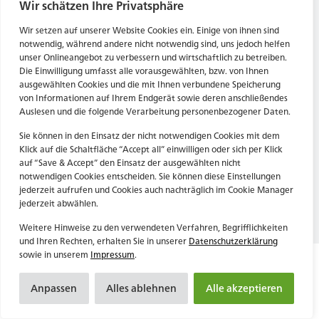
Tel. Zentrale: +49 (69) 27273681
Wir schätzen Ihre Privatsphäre
E-Mail: kontakt@forwerts.com
HN – Gymnasiumstraße 35
Wir setzen auf unserer Website Cookies ein. Einige von ihnen sind
74072 Heilbronn
FFM – Friedensstraße 11
notwendig, während andere nicht notwendig sind, uns jedoch helfen
→ Anfahrtsplan Heilbronn
60311 Frankfurt am Main
unser Onlineangebot zu verbessern und wirtschaftlich zu betreiben.
Die Einwilligung umfasst alle vorausgewählten, bzw. von Ihnen
→ Anfahrtsplan Frankfurt
ausgewählten Cookies und die mit Ihnen verbundene Speicherung
von Informationen auf Ihrem Endgerät sowie deren anschließendes
Datenschutzerklärung
HN – Gymnasiumstraße 35
Auslesen und die folgende Verarbeitung personenbezogener Daten.
Impressum
74072 Heilbronn
→ Anfahrtsplan Heilbronn
Sie können in den Einsatz der nicht notwendigen Cookies mit dem
Klick auf die Schaltfläche “Accept all” einwilligen oder sich per Klick
auf “Save & Accept” den Einsatz der ausgewählten nicht
notwendigen Cookies entscheiden. Sie können diese Einstellungen
Datenschutzerklärung
jederzeit aufrufen und Cookies auch nachträglich im Cookie Manager
Impressum
jederzeit abwählen.
Weitere Hinweise zu den verwendeten Verfahren, Begrifflichkeiten
und Ihren Rechten, erhalten Sie in unserer
Datenschutzerklärung
sowie in unserem
Impressum
.
Anpassen
Alles ablehnen
Alle akzeptieren