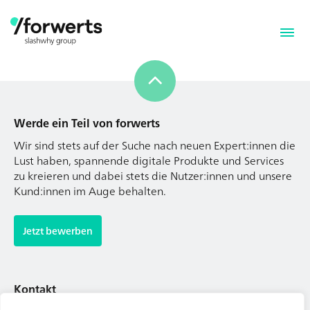
Werde ein Teil von forwerts
Wir sind stets auf der Suche nach neuen Expert:innen die
Lust haben, spannende digitale Produkte und Services
zu kreieren und dabei stets die Nutzer:innen und unsere
Kund:innen im Auge behalten.
Werde ein Teil von forwerts
Wir sind stets auf der Suche nach neuen Expert:innen die
Jetzt bewerben
Lust haben, spannende digitale Produkte und Services
zu kreieren und dabei stets die Nutzer:innen und unsere
Kund:innen im Auge behalten.
Kontakt
Tel. Zentrale: +49 (69) 27273681
Jetzt bewerben
E-Mail: kontakt@forwerts.com
FFM – Friedensstraße 11
60311 Frankfurt am Main
Kontakt
→ Anfahrtsplan Frankfurt