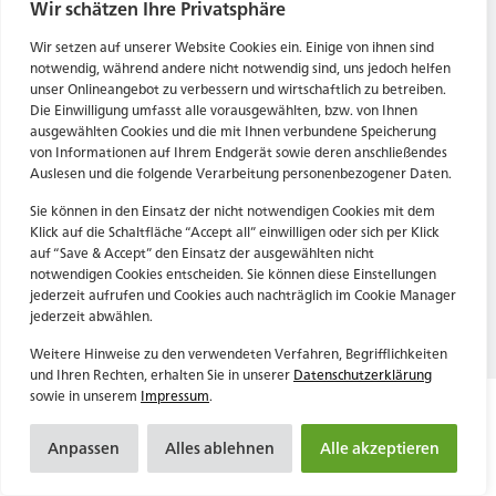
Tel. Zentrale: +49 (69) 27273681
Wir schätzen Ihre Privatsphäre
E-Mail: kontakt@forwerts.com
HN – Gymnasiumstraße 35
Wir setzen auf unserer Website Cookies ein. Einige von ihnen sind
74072 Heilbronn
FFM – Friedensstraße 11
notwendig, während andere nicht notwendig sind, uns jedoch helfen
→ Anfahrtsplan Heilbronn
60311 Frankfurt am Main
unser Onlineangebot zu verbessern und wirtschaftlich zu betreiben.
Die Einwilligung umfasst alle vorausgewählten, bzw. von Ihnen
→ Anfahrtsplan Frankfurt
ausgewählten Cookies und die mit Ihnen verbundene Speicherung
von Informationen auf Ihrem Endgerät sowie deren anschließendes
Datenschutzerklärung
HN – Gymnasiumstraße 35
Auslesen und die folgende Verarbeitung personenbezogener Daten.
Impressum
74072 Heilbronn
→ Anfahrtsplan Heilbronn
Sie können in den Einsatz der nicht notwendigen Cookies mit dem
Klick auf die Schaltfläche “Accept all” einwilligen oder sich per Klick
auf “Save & Accept” den Einsatz der ausgewählten nicht
notwendigen Cookies entscheiden. Sie können diese Einstellungen
Datenschutzerklärung
jederzeit aufrufen und Cookies auch nachträglich im Cookie Manager
Impressum
jederzeit abwählen.
Weitere Hinweise zu den verwendeten Verfahren, Begrifflichkeiten
und Ihren Rechten, erhalten Sie in unserer
Datenschutzerklärung
sowie in unserem
Impressum
.
Anpassen
Alles ablehnen
Alle akzeptieren