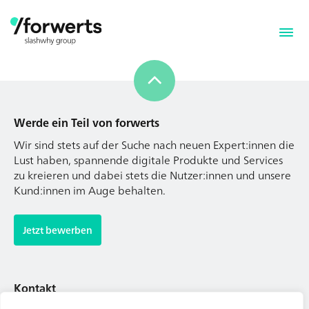
Werde ein Teil von forwerts
Wir sind stets auf der Suche nach neuen Expert:innen die
Lust haben, spannende digitale Produkte und Services
zu kreieren und dabei stets die Nutzer:innen und unsere
Kund:innen im Auge behalten.
Werde ein Teil von forwerts
Wir sind stets auf der Suche nach neuen Expert:innen die
Jetzt bewerben
Lust haben, spannende digitale Produkte und Services
zu kreieren und dabei stets die Nutzer:innen und unsere
Kund:innen im Auge behalten.
Kontakt
Tel. Zentrale: +49 (69) 27273681
Jetzt bewerben
E-Mail: kontakt@forwerts.com
FFM – Friedensstraße 11
60311 Frankfurt am Main
Kontakt
→ Anfahrtsplan Frankfurt