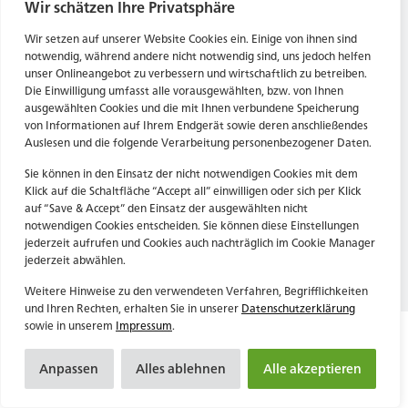
Tel. Zentrale: +49 (69) 27273681
Wir schätzen Ihre Privatsphäre
E-Mail: kontakt@forwerts.com
HN – Gymnasiumstraße 35
Wir setzen auf unserer Website Cookies ein. Einige von ihnen sind
74072 Heilbronn
FFM – Friedensstraße 11
notwendig, während andere nicht notwendig sind, uns jedoch helfen
→ Anfahrtsplan Heilbronn
60311 Frankfurt am Main
unser Onlineangebot zu verbessern und wirtschaftlich zu betreiben.
Die Einwilligung umfasst alle vorausgewählten, bzw. von Ihnen
→ Anfahrtsplan Frankfurt
ausgewählten Cookies und die mit Ihnen verbundene Speicherung
von Informationen auf Ihrem Endgerät sowie deren anschließendes
Datenschutzerklärung
HN – Gymnasiumstraße 35
Auslesen und die folgende Verarbeitung personenbezogener Daten.
Impressum
74072 Heilbronn
→ Anfahrtsplan Heilbronn
Sie können in den Einsatz der nicht notwendigen Cookies mit dem
Klick auf die Schaltfläche “Accept all” einwilligen oder sich per Klick
auf “Save & Accept” den Einsatz der ausgewählten nicht
notwendigen Cookies entscheiden. Sie können diese Einstellungen
Datenschutzerklärung
jederzeit aufrufen und Cookies auch nachträglich im Cookie Manager
Impressum
jederzeit abwählen.
Weitere Hinweise zu den verwendeten Verfahren, Begrifflichkeiten
und Ihren Rechten, erhalten Sie in unserer
Datenschutzerklärung
sowie in unserem
Impressum
.
Anpassen
Alles ablehnen
Alle akzeptieren