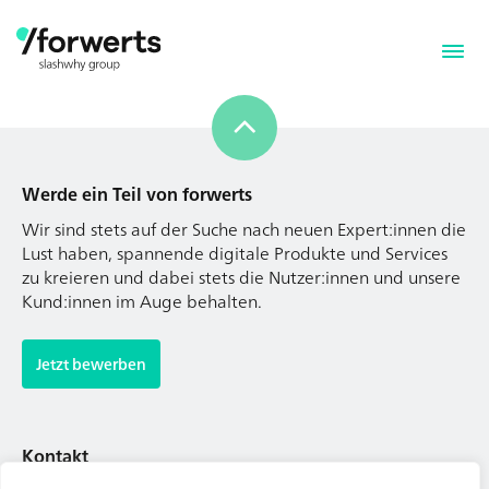
Werde ein Teil von forwerts
Wir sind stets auf der Suche nach neuen Expert:innen die
Lust haben, spannende digitale Produkte und Services
zu kreieren und dabei stets die Nutzer:innen und unsere
Kund:innen im Auge behalten.
Werde ein Teil von forwerts
Wir sind stets auf der Suche nach neuen Expert:innen die
Jetzt bewerben
Lust haben, spannende digitale Produkte und Services
zu kreieren und dabei stets die Nutzer:innen und unsere
Kund:innen im Auge behalten.
Kontakt
Tel. Zentrale: +49 (69) 27273681
Jetzt bewerben
E-Mail: kontakt@forwerts.com
FFM – Friedensstraße 11
60311 Frankfurt am Main
Kontakt
→ Anfahrtsplan Frankfurt