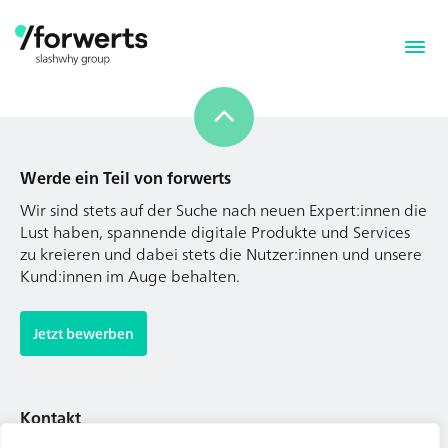
Werde ein Teil von forwerts
Wir sind stets auf der Suche nach neuen Expert:innen die
Lust haben, spannende digitale Produkte und Services
zu kreieren und dabei stets die Nutzer:innen und unsere
Kund:innen im Auge behalten.
Werde ein Teil von forwerts
Wir sind stets auf der Suche nach neuen Expert:innen die
Jetzt bewerben
Lust haben, spannende digitale Produkte und Services
zu kreieren und dabei stets die Nutzer:innen und unsere
Kund:innen im Auge behalten.
Kontakt
Tel. Zentrale: +49 (69) 27273681
Jetzt bewerben
E-Mail: kontakt@forwerts.com
FFM – Friedensstraße 11
60311 Frankfurt am Main
Kontakt
→ Anfahrtsplan Frankfurt