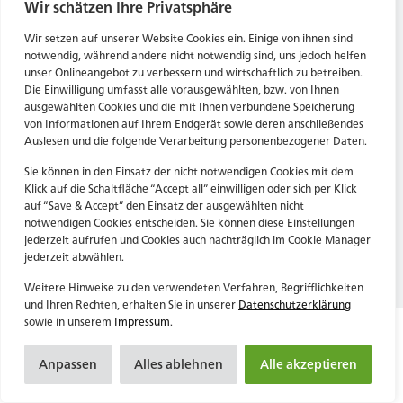
Tel. Zentrale: +49 (69) 27273681
Wir schätzen Ihre Privatsphäre
E-Mail: kontakt@forwerts.com
HN – Gymnasiumstraße 35
Wir setzen auf unserer Website Cookies ein. Einige von ihnen sind
74072 Heilbronn
FFM – Friedensstraße 11
notwendig, während andere nicht notwendig sind, uns jedoch helfen
→ Anfahrtsplan Heilbronn
60311 Frankfurt am Main
unser Onlineangebot zu verbessern und wirtschaftlich zu betreiben.
Die Einwilligung umfasst alle vorausgewählten, bzw. von Ihnen
→ Anfahrtsplan Frankfurt
ausgewählten Cookies und die mit Ihnen verbundene Speicherung
von Informationen auf Ihrem Endgerät sowie deren anschließendes
Datenschutzerklärung
HN – Gymnasiumstraße 35
Auslesen und die folgende Verarbeitung personenbezogener Daten.
Impressum
74072 Heilbronn
→ Anfahrtsplan Heilbronn
Sie können in den Einsatz der nicht notwendigen Cookies mit dem
Klick auf die Schaltfläche “Accept all” einwilligen oder sich per Klick
auf “Save & Accept” den Einsatz der ausgewählten nicht
notwendigen Cookies entscheiden. Sie können diese Einstellungen
Datenschutzerklärung
jederzeit aufrufen und Cookies auch nachträglich im Cookie Manager
Impressum
jederzeit abwählen.
Weitere Hinweise zu den verwendeten Verfahren, Begrifflichkeiten
und Ihren Rechten, erhalten Sie in unserer
Datenschutzerklärung
sowie in unserem
Impressum
.
Anpassen
Alles ablehnen
Alle akzeptieren