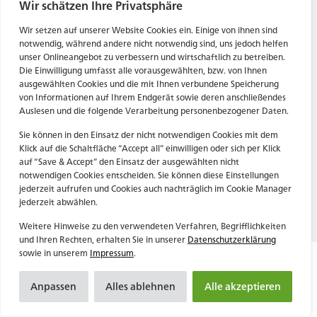
Tel. Zentrale: +49 (69) 27273681
Wir schätzen Ihre Privatsphäre
E-Mail: kontakt@forwerts.com
HN – Gymnasiumstraße 35
Wir setzen auf unserer Website Cookies ein. Einige von ihnen sind
74072 Heilbronn
FFM – Friedensstraße 11
notwendig, während andere nicht notwendig sind, uns jedoch helfen
→ Anfahrtsplan Heilbronn
60311 Frankfurt am Main
unser Onlineangebot zu verbessern und wirtschaftlich zu betreiben.
Die Einwilligung umfasst alle vorausgewählten, bzw. von Ihnen
→ Anfahrtsplan Frankfurt
ausgewählten Cookies und die mit Ihnen verbundene Speicherung
von Informationen auf Ihrem Endgerät sowie deren anschließendes
Datenschutzerklärung
HN – Gymnasiumstraße 35
Auslesen und die folgende Verarbeitung personenbezogener Daten.
Impressum
74072 Heilbronn
→ Anfahrtsplan Heilbronn
Sie können in den Einsatz der nicht notwendigen Cookies mit dem
Klick auf die Schaltfläche “Accept all” einwilligen oder sich per Klick
auf “Save & Accept” den Einsatz der ausgewählten nicht
notwendigen Cookies entscheiden. Sie können diese Einstellungen
Datenschutzerklärung
jederzeit aufrufen und Cookies auch nachträglich im Cookie Manager
Impressum
jederzeit abwählen.
Weitere Hinweise zu den verwendeten Verfahren, Begrifflichkeiten
und Ihren Rechten, erhalten Sie in unserer
Datenschutzerklärung
sowie in unserem
Impressum
.
Anpassen
Alles ablehnen
Alle akzeptieren