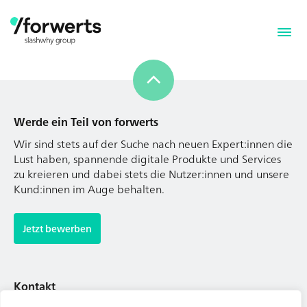
Werde ein Teil von forwerts
Wir sind stets auf der Suche nach neuen Expert:innen die
Lust haben, spannende digitale Produkte und Services
zu kreieren und dabei stets die Nutzer:innen und unsere
Kund:innen im Auge behalten.
Werde ein Teil von forwerts
Wir sind stets auf der Suche nach neuen Expert:innen die
Jetzt bewerben
Lust haben, spannende digitale Produkte und Services
zu kreieren und dabei stets die Nutzer:innen und unsere
Kund:innen im Auge behalten.
Kontakt
Tel. Zentrale: +49 (69) 27273681
Jetzt bewerben
E-Mail: kontakt@forwerts.com
FFM – Friedensstraße 11
60311 Frankfurt am Main
Kontakt
→ Anfahrtsplan Frankfurt