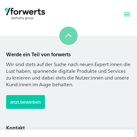
Werde ein Teil von forwerts
Wir sind stets auf der Suche nach neuen Expert:innen die
Lust haben, spannende digitale Produkte und Services
zu kreieren und dabei stets die Nutzer:innen und unsere
Kund:innen im Auge behalten.
Werde ein Teil von forwerts
Wir sind stets auf der Suche nach neuen Expert:innen die
Jetzt bewerben
Lust haben, spannende digitale Produkte und Services
zu kreieren und dabei stets die Nutzer:innen und unsere
Kund:innen im Auge behalten.
Kontakt
Tel. Zentrale: +49 (69) 27273681
Jetzt bewerben
E-Mail: kontakt@forwerts.com
FFM – Friedensstraße 11
60311 Frankfurt am Main
Kontakt
→ Anfahrtsplan Frankfurt