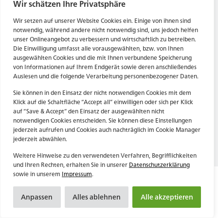
Tel. Zentrale: +49 (69) 27273681
Wir schätzen Ihre Privatsphäre
E-Mail: kontakt@forwerts.com
HN – Gymnasiumstraße 35
Wir setzen auf unserer Website Cookies ein. Einige von ihnen sind
74072 Heilbronn
FFM – Friedensstraße 11
notwendig, während andere nicht notwendig sind, uns jedoch helfen
→ Anfahrtsplan Heilbronn
60311 Frankfurt am Main
unser Onlineangebot zu verbessern und wirtschaftlich zu betreiben.
Die Einwilligung umfasst alle vorausgewählten, bzw. von Ihnen
→ Anfahrtsplan Frankfurt
ausgewählten Cookies und die mit Ihnen verbundene Speicherung
von Informationen auf Ihrem Endgerät sowie deren anschließendes
Datenschutzerklärung
HN – Gymnasiumstraße 35
Auslesen und die folgende Verarbeitung personenbezogener Daten.
Impressum
74072 Heilbronn
→ Anfahrtsplan Heilbronn
Sie können in den Einsatz der nicht notwendigen Cookies mit dem
Klick auf die Schaltfläche “Accept all” einwilligen oder sich per Klick
auf “Save & Accept” den Einsatz der ausgewählten nicht
notwendigen Cookies entscheiden. Sie können diese Einstellungen
Datenschutzerklärung
jederzeit aufrufen und Cookies auch nachträglich im Cookie Manager
Impressum
jederzeit abwählen.
Weitere Hinweise zu den verwendeten Verfahren, Begrifflichkeiten
und Ihren Rechten, erhalten Sie in unserer
Datenschutzerklärung
sowie in unserem
Impressum
.
Anpassen
Alles ablehnen
Alle akzeptieren