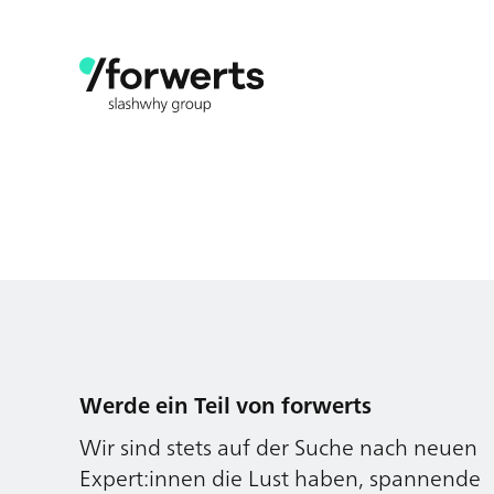
Werde ein Teil von forwerts
Wir sind stets auf der Suche nach neuen
Expert:innen die Lust haben, spannende
digitale Produkte und Services zu kreieren
und dabei stets die Nutzer:innen und
unsere Kund:innen im Auge behalten.
Jetzt bewerben
Werde ein Teil von forwerts
Wir sind stets auf der Suche nach neuen
Expert:innen die Lust haben, spannende