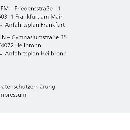
FFM – Friedensstraße 11
Datenschutzerklärung
60311 Frankfurt am Main
Impressum
→ Anfahrtsplan Frankfurt
HN – Gymnasiumstraße 35
74072 Heilbronn
→ Anfahrtsplan Heilbronn
Datenschutzerklärung
Impressum