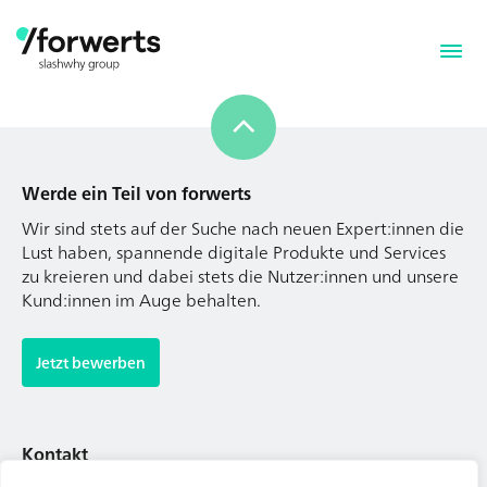
Werde ein Teil von forwerts
Wir sind stets auf der Suche nach neuen Expert:innen die
Lust haben, spannende digitale Produkte und Services
zu kreieren und dabei stets die Nutzer:innen und unsere
Kund:innen im Auge behalten.
Werde ein Teil von forwerts
Wir sind stets auf der Suche nach neuen Expert:innen die
Jetzt bewerben
Lust haben, spannende digitale Produkte und Services
zu kreieren und dabei stets die Nutzer:innen und unsere
Kund:innen im Auge behalten.
Kontakt
Tel. Zentrale: +49 (69) 27273681
Jetzt bewerben
E-Mail: kontakt@forwerts.com
FFM – Friedensstraße 11
60311 Frankfurt am Main
Kontakt
→ Anfahrtsplan Frankfurt