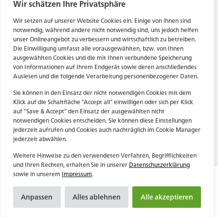
Tel. Zentrale: +49 (69) 27273681
Wir schätzen Ihre Privatsphäre
E-Mail: kontakt@forwerts.com
HN – Gymnasiumstraße 35
Wir setzen auf unserer Website Cookies ein. Einige von ihnen sind
74072 Heilbronn
FFM – Friedensstraße 11
notwendig, während andere nicht notwendig sind, uns jedoch helfen
→ Anfahrtsplan Heilbronn
60311 Frankfurt am Main
unser Onlineangebot zu verbessern und wirtschaftlich zu betreiben.
Die Einwilligung umfasst alle vorausgewählten, bzw. von Ihnen
→ Anfahrtsplan Frankfurt
ausgewählten Cookies und die mit Ihnen verbundene Speicherung
von Informationen auf Ihrem Endgerät sowie deren anschließendes
Datenschutzerklärung
HN – Gymnasiumstraße 35
Auslesen und die folgende Verarbeitung personenbezogener Daten.
Impressum
74072 Heilbronn
→ Anfahrtsplan Heilbronn
Sie können in den Einsatz der nicht notwendigen Cookies mit dem
Klick auf die Schaltfläche “Accept all” einwilligen oder sich per Klick
auf “Save & Accept” den Einsatz der ausgewählten nicht
notwendigen Cookies entscheiden. Sie können diese Einstellungen
Datenschutzerklärung
jederzeit aufrufen und Cookies auch nachträglich im Cookie Manager
Impressum
jederzeit abwählen.
Weitere Hinweise zu den verwendeten Verfahren, Begrifflichkeiten
und Ihren Rechten, erhalten Sie in unserer
Datenschutzerklärung
sowie in unserem
Impressum
.
Anpassen
Alles ablehnen
Alle akzeptieren