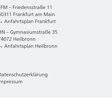
FFM – Friedensstraße 11
Datenschutzerklärung
60311 Frankfurt am Main
Impressum
→ Anfahrtsplan Frankfurt
HN – Gymnasiumstraße 35
74072 Heilbronn
→ Anfahrtsplan Heilbronn
Datenschutzerklärung
Impressum