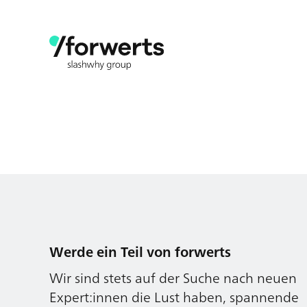
Werde ein Teil von forwerts
Wir sind stets auf der Suche nach neuen
Expert:innen die Lust haben, spannende
digitale Produkte und Services zu kreieren
und dabei stets die Nutzer:innen und
unsere Kund:innen im Auge behalten.
Jetzt bewerben
Werde ein Teil von forwerts
Wir sind stets auf der Suche nach neuen
Expert:innen die Lust haben, spannende