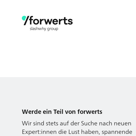
Werde ein Teil von forwerts
Wir sind stets auf der Suche nach neuen
Expert:innen die Lust haben, spannende
digitale Produkte und Services zu kreieren
und dabei stets die Nutzer:innen und
unsere Kund:innen im Auge behalten.
Jetzt bewerben
Werde ein Teil von forwerts
Wir sind stets auf der Suche nach neuen
Expert:innen die Lust haben, spannende