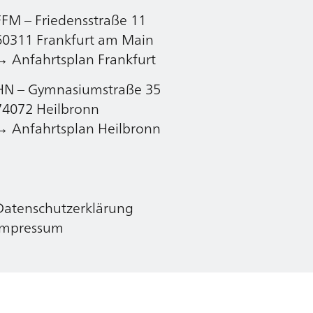
FFM – Friedensstraße 11
Datenschutzerklärung
60311 Frankfurt am Main
Impressum
→ Anfahrtsplan Frankfurt
HN – Gymnasiumstraße 35
74072 Heilbronn
→ Anfahrtsplan Heilbronn
Datenschutzerklärung
Impressum