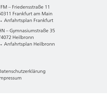
FFM – Friedensstraße 11
Datenschutzerklärung
60311 Frankfurt am Main
Impressum
→ Anfahrtsplan Frankfurt
HN – Gymnasiumstraße 35
74072 Heilbronn
→ Anfahrtsplan Heilbronn
Datenschutzerklärung
Impressum