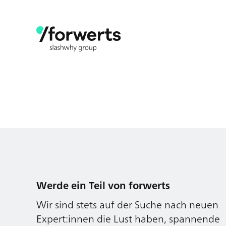
Werde ein Teil von forwerts
Wir sind stets auf der Suche nach neuen
Expert:innen die Lust haben, spannende
digitale Produkte und Services zu kreieren
und dabei stets die Nutzer:innen und
unsere Kund:innen im Auge behalten.
Jetzt bewerben
Werde ein Teil von forwerts
Wir sind stets auf der Suche nach neuen
Expert:innen die Lust haben, spannende