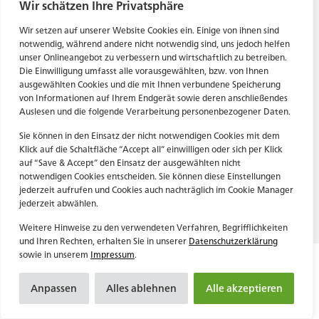
Tel. Zentrale: +49 (69) 27273681
Wir schätzen Ihre Privatsphäre
E-Mail: kontakt@forwerts.com
HN – Gymnasiumstraße 35
Wir setzen auf unserer Website Cookies ein. Einige von ihnen sind
74072 Heilbronn
FFM – Friedensstraße 11
notwendig, während andere nicht notwendig sind, uns jedoch helfen
→ Anfahrtsplan Heilbronn
60311 Frankfurt am Main
unser Onlineangebot zu verbessern und wirtschaftlich zu betreiben.
Die Einwilligung umfasst alle vorausgewählten, bzw. von Ihnen
→ Anfahrtsplan Frankfurt
ausgewählten Cookies und die mit Ihnen verbundene Speicherung
von Informationen auf Ihrem Endgerät sowie deren anschließendes
Datenschutzerklärung
HN – Gymnasiumstraße 35
Auslesen und die folgende Verarbeitung personenbezogener Daten.
Impressum
74072 Heilbronn
→ Anfahrtsplan Heilbronn
Sie können in den Einsatz der nicht notwendigen Cookies mit dem
Klick auf die Schaltfläche “Accept all” einwilligen oder sich per Klick
auf “Save & Accept” den Einsatz der ausgewählten nicht
notwendigen Cookies entscheiden. Sie können diese Einstellungen
Datenschutzerklärung
jederzeit aufrufen und Cookies auch nachträglich im Cookie Manager
Impressum
jederzeit abwählen.
Weitere Hinweise zu den verwendeten Verfahren, Begrifflichkeiten
und Ihren Rechten, erhalten Sie in unserer
Datenschutzerklärung
sowie in unserem
Impressum
.
Anpassen
Alles ablehnen
Alle akzeptieren