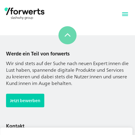
Werde ein Teil von forwerts
Wir sind stets auf der Suche nach neuen Expert:innen die
Lust haben, spannende digitale Produkte und Services
zu kreieren und dabei stets die Nutzer:innen und unsere
Kund:innen im Auge behalten.
Werde ein Teil von forwerts
Wir sind stets auf der Suche nach neuen Expert:innen die
Jetzt bewerben
Lust haben, spannende digitale Produkte und Services
zu kreieren und dabei stets die Nutzer:innen und unsere
Kund:innen im Auge behalten.
Kontakt
Tel. Zentrale: +49 (69) 27273681
Jetzt bewerben
E-Mail: kontakt@forwerts.com
FFM – Friedensstraße 11
60311 Frankfurt am Main
Kontakt
→ Anfahrtsplan Frankfurt