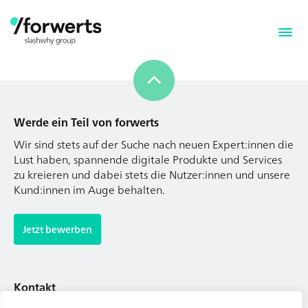
Werde ein Teil von forwerts
Wir sind stets auf der Suche nach neuen Expert:innen die
Lust haben, spannende digitale Produkte und Services
zu kreieren und dabei stets die Nutzer:innen und unsere
Kund:innen im Auge behalten.
Werde ein Teil von forwerts
Wir sind stets auf der Suche nach neuen Expert:innen die
Jetzt bewerben
Lust haben, spannende digitale Produkte und Services
zu kreieren und dabei stets die Nutzer:innen und unsere
Kund:innen im Auge behalten.
Kontakt
Tel. Zentrale: +49 (69) 27273681
Jetzt bewerben
E-Mail: kontakt@forwerts.com
FFM – Friedensstraße 11
60311 Frankfurt am Main
Kontakt
→ Anfahrtsplan Frankfurt