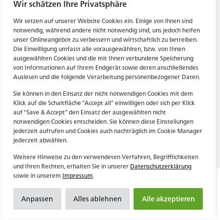
Tel. Zentrale: +49 (69) 27273681
Wir schätzen Ihre Privatsphäre
E-Mail: kontakt@forwerts.com
HN – Gymnasiumstraße 35
Wir setzen auf unserer Website Cookies ein. Einige von ihnen sind
74072 Heilbronn
FFM – Friedensstraße 11
notwendig, während andere nicht notwendig sind, uns jedoch helfen
→ Anfahrtsplan Heilbronn
60311 Frankfurt am Main
unser Onlineangebot zu verbessern und wirtschaftlich zu betreiben.
Die Einwilligung umfasst alle vorausgewählten, bzw. von Ihnen
→ Anfahrtsplan Frankfurt
ausgewählten Cookies und die mit Ihnen verbundene Speicherung
von Informationen auf Ihrem Endgerät sowie deren anschließendes
Datenschutzerklärung
HN – Gymnasiumstraße 35
Auslesen und die folgende Verarbeitung personenbezogener Daten.
Impressum
74072 Heilbronn
→ Anfahrtsplan Heilbronn
Sie können in den Einsatz der nicht notwendigen Cookies mit dem
Klick auf die Schaltfläche “Accept all” einwilligen oder sich per Klick
auf “Save & Accept” den Einsatz der ausgewählten nicht
notwendigen Cookies entscheiden. Sie können diese Einstellungen
Datenschutzerklärung
jederzeit aufrufen und Cookies auch nachträglich im Cookie Manager
Impressum
jederzeit abwählen.
Weitere Hinweise zu den verwendeten Verfahren, Begrifflichkeiten
und Ihren Rechten, erhalten Sie in unserer
Datenschutzerklärung
sowie in unserem
Impressum
.
Anpassen
Alles ablehnen
Alle akzeptieren