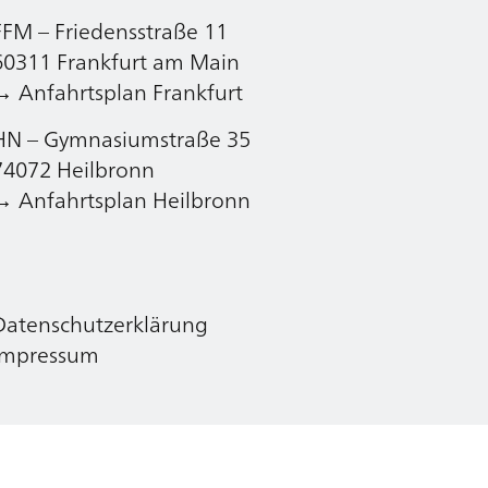
FFM – Friedensstraße 11
Datenschutzerklärung
60311 Frankfurt am Main
Impressum
→ Anfahrtsplan Frankfurt
HN – Gymnasiumstraße 35
74072 Heilbronn
→ Anfahrtsplan Heilbronn
Datenschutzerklärung
Impressum