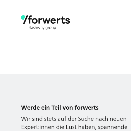
Werde ein Teil von forwerts
Wir sind stets auf der Suche nach neuen
Expert:innen die Lust haben, spannende
digitale Produkte und Services zu kreieren
und dabei stets die Nutzer:innen und
unsere Kund:innen im Auge behalten.
Jetzt bewerben
Werde ein Teil von forwerts
Wir sind stets auf der Suche nach neuen
Expert:innen die Lust haben, spannende